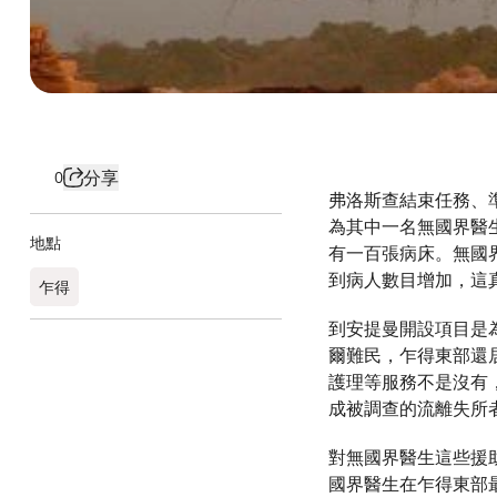
分享
0
弗洛斯查結束任務、準
為其中一名無國界醫
地點
有一百張病床。無國
到病人數目增加，這
乍得​
到安提曼開設項目是
爾難民，乍得東部還
護理等服務不是沒有
成被調查的流離失所
對無國界醫生這些援
國界醫生在乍得東部