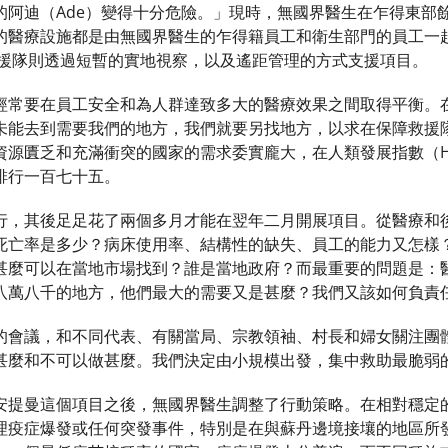
的阿迪（Ade）變得十分危險。」現時，無國界醫生在乍得東部
的醫療設施都是由無國界醫生的乍得籍員工和衛生部門的員工一
）的救援隊則透過短暫的實地視察，以及遙距管理的方式支援項目。
經常要在員工安全和為人群達致多大的醫療效果之間取得平衡。
未能去到需要我們的地方，我們就要另找地方，以求在保障救援
匱乏和充滿衝突的國家的需求委實龐大，在人類發展指數（Human D
排行一百七十五。
行，其後足足花了兩個多月才能在翌年二月開展項目。從醫療和
死亡率是多少？病床使用率、結構性的缺失、員工的能力又怎樣
甚麼可以在當地市場找到？誰是當地政府？而最重要的問題是：
八萬八千的地方，他們最大的需要又是甚麼？我們又該如何負責
的會議，和不同代表、有關當局、宗教領袖、村長和婦女關注團
甚麼和不可以做甚麼。我們決定由小規模出發，集中救助最脆弱
安提曼這個項目之後，無國界醫生調整了行動策略。在相對穩定
理疫症爆發或任何突發事件，特別是在與蘇丹邊境接壤的地區所