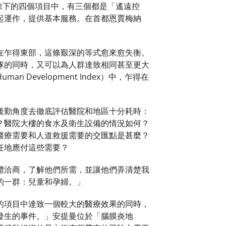
餘下的四個項目中，有三個都是「遙遠控
起運作，提供基本服務。在首都恩賈梅納
在乍得東部，這條艱深的等式愈來愈失衡。
隊的同時，又可以為人群達致相同甚至更大
evelopment Index）中，乍得在
後勤角度去徹底評估醫院和地區十分耗時：
？醫院大樓的食水及衛生設備的情況如何？
醫療需要和人道救援需要的交匯點是甚麼？
任地應付這些需要？
體洽商，了解他們所需，並讓他們弄清楚我
的一群：兒童和孕婦。」
的項目中達致一個較大的醫療效果的同時，
發生的事件。」安提曼位於「腦膜炎地