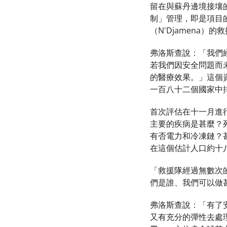
留在與蘇丹邊境接壤
制」管理，即是項目
（N'Djamena
弗洛斯查說：「我們
若我們因安全問題而
的醫療效果。」這個資源
一百八十二個國家中
首次評估在十一月進
主要的疾病是甚麼？
有否電力和冷凍鏈？
在這個估計人口約十
「救援隊經過無數次
們是誰、我們可以做
弗洛斯查說：「有了
又有充分的彈性去處