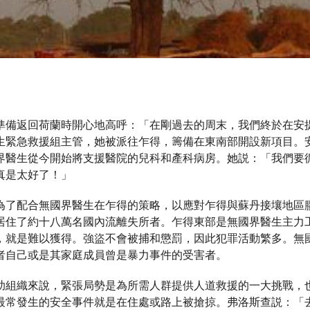
備返回荷蘭時開心地高呼：「在剛過去的周末，我們終於在安提曼
生緊急救援組主管，她被派往乍得，籌備在東南部開設新項目。
界醫生從今開始將支援醫院的兒科和產科病房。她説：「我們要
真是太好了！」
為了配合無國界醫生在乍得的策略，以應對乍得與蘇丹接壤地區
居住了約十八萬名國內流離失所者。乍得東部是無國界醫生主力
，就是難以獲得。強盜不會被捕和懲罰，因此犯罪活動繁多。無
者自己或是其家庭成員曾是暴力事件的受害者。
助組織來說，緊張局勢是為所需人群提供人道救援的一大挑戰，
最常發生的安全事件就是在住處或路上被搶掠。弗洛斯查説：「