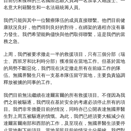
目前仍未獲釋的三名國際志願人員為一名加拿大籍護士、一
名意大利籍醫生和一名法籍統籌人員。
我們只能與其中一位醫療隊伍的成員直接聯繫。他們目前健
康狀況良好，他們得到良好的對待，在綁架的過程亦沒有暴
力發生。我們希望能夠儘快與他們取得聯繫，這是我們的當
務之急。
上周，我們被要求撤走一半的救援項目，只有三個分部（瑞
士、西班牙和比利時分部）獲准留在當地工作。但基於當地
的局勢不斷惡化，我們現在決定撤走所有在前線工作的隊
伍。無國界醫生只有一支基本隊伍留守當地，主要負責協調
釋放被擄的同事的工作。
我們目前無法繼續在達爾富爾的所有救援項目。不僅因為我
們之前被驅逐，我們現在基於安全的考慮必須停止所有的項
目。我們非常擔憂目前的情況，同時亦已公開表達無國界醫
生對上周五被驅逐的憤慨。為此，我們已經須要大幅減少在
達爾富爾南部和西部的工作，及至現在，無國界醫生須要停
止當地剩下的項目。當地居民目前的情況十分嚴峻。我們對