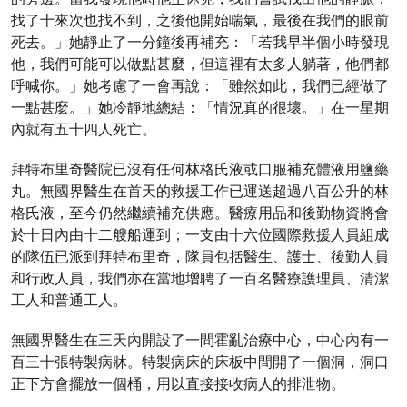
找了十來次也找不到，之後他開始喘氣，最後在我們的眼前
死去。」她靜止了一分鐘後再補充：「若我早半個小時發現
他，我們可能可以做點甚麼，但這裡有太多人躺著，他們都
呼喊你。」她考慮了一會再說：「雖然如此，我們已經做了
一點甚麼。」她冷靜地總結：「情況真的很壞。」在一星期
內就有五十四人死亡。
拜特布里奇醫院已沒有任何林格氏液或口服補充體液用鹽藥
丸。無國界醫生在首天的救援工作已運送超過八百公升的林
格氏液，至今仍然繼續補充供應。醫療用品和後勤物資將會
於十日內由十二艘船運到；一支由十六位國際救援人員組成
的隊伍已派到拜特布里奇，隊員包括醫生、護士、後勤人員
和行政人員，我們亦在當地增聘了一百名醫療護理員、清潔
工人和普通工人。
無國界醫生在三天內開設了一間霍亂治療中心，中心內有一
百三十張特製病牀。特製病床的床板中間開了一個洞，洞口
正下方會擺放一個桶，用以直接接收病人的排泄物。