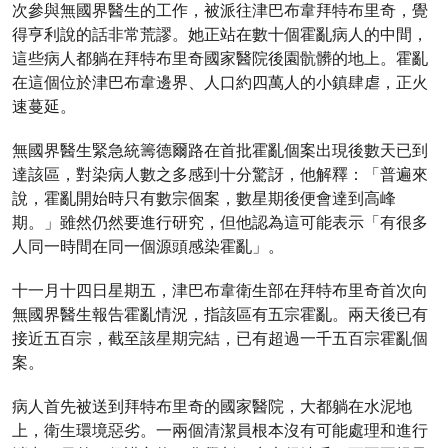
次參與無國界醫生的工作，被派往津巴布韋拜特布里奇，覺
得亨利說的話非常荒謬。她正站在數十個霍亂病人的中間，
這些病人都躺在拜特布里奇國家醫院後園骯髒的地上。霍亂
在這個位於津巴布韋邊界、人口約四萬人的小鎮肆虐，正火
速蔓延。
無國界醫生緊急統籌德爾路在首批霍亂個案出現後數天已到
達該區，對染病人數之多感到十分驚訝，他解釋：「普遍來
說，霍亂開始時只有數宗個案，數星期後便會達到高峰
期。」雖然仍然要進行研究，但他認為這可能表示「有很多
人同一時間在同一個源頭感染霍亂」。
十一月十四日星期五，津巴布韋衛生部在拜特布里奇首次向
無國界醫生報告霍亂情況，指該區有五宗霍亂。兩天後已有
接近五百宗，截至該星期完結，已有超過一千五百宗霍亂個
案。
病人首先被送到拜特布里奇的國家醫院，大都躺在水泥地
上，衛生環境惡劣。一兩個清潔員根本沒有可能處理和進行