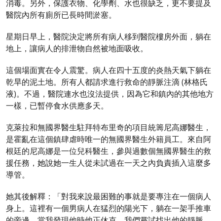
消毒。另外，保護衣物、化學劑、水也很缺乏，更不要提及
醫院內所有廁所已長時間淤塞。
星期日早上，醫院決定將所有病人移到醫院樓房外面，躺在
地上，讓病人的排泄物自然被地面吸收。
這個場面實在令人震驚。病人在四十五度的炎熱天氣下躺在
乾旱的泥土地。所有人都請求進行救命的靜脈注滴 (林格氏
液)。不過，醫院連水也沒法提供，因為它和鎮內的其他地方
一樣，已暫停食水供應多天。
克萊拉和無國界醫生駐拜特布里奇的項目統籌尼高娜醫生，
是霍亂在這個鎮肆虐時唯一的無國界醫生外籍員工。來自阿
根廷的尼高娜是一位兒科醫生，參與過數個無國界醫生的救
援任務，她說她一生人從未試過在一天之內負責插入這麼多
導管。
她其後解釋：「對我來說最困難的事就是要專注在一個病人
身上。這裡有一個男病人在猛烈的陽光下，躺在一架手推車
的旁邊。當我發現他時他正休克，我們嘗試找出他的靜脈，