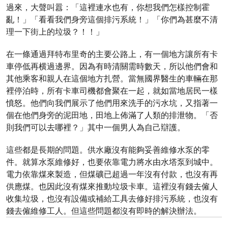
過來，大聲叫囂：「這裡連水也有，你想我們怎樣控制霍
亂！」「看看我們身旁這個排污系統！」「你們為甚麼不清
理一下街上的垃圾？！！」
在一條通過拜特布里奇的主要公路上，有一個地方讓所有卡
車停低再横過邊界。因為有時清關需時數天，所以他們會和
其他乘客和親人在這個地方扎營。當無國界醫生的車輛在那
裡停泊時，所有卡車司機都會聚在一起，就如當地居民一樣
憤怒。他們向我們展示了他們用來洗手的污水坑，又指著一
個在他們身旁的泥田地，田地上佈滿了人類的排泄物。「否
則我們可以去哪裡？」其中一個男人為自己辯護。
這些都是長期的問題。供水廠沒有能夠妥善維修水泵的零
件。就算水泵維修好，也要依靠電力將水由水塔泵到城中。
電力依靠煤來製造，但煤礦已超過一年沒有付款，也沒有再
供應煤。也因此沒有煤來推動垃圾卡車。這裡沒有錢去僱人
收集垃圾，也沒有設備或補給工具去修好排污系統，也沒有
錢去僱維修工人。但這些問題都沒有即時的解決辦法。