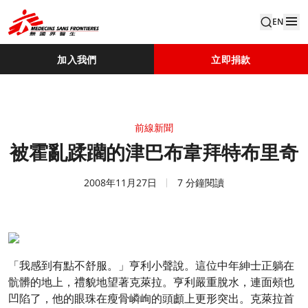
EN
加入我們
立即捐款
前線新聞
被霍亂蹂躪的津巴布韋拜特布里奇
2008年11月27日
7 分鐘閱讀
「我感到有點不舒服。」亨利小聲說。這位中年紳士正躺在
骯髒的地上，禮貌地望著克萊拉。亨利嚴重脫水，連面頰也
凹陷了，他的眼珠在瘦骨嶙峋的頭顱上更形突出。克萊拉首