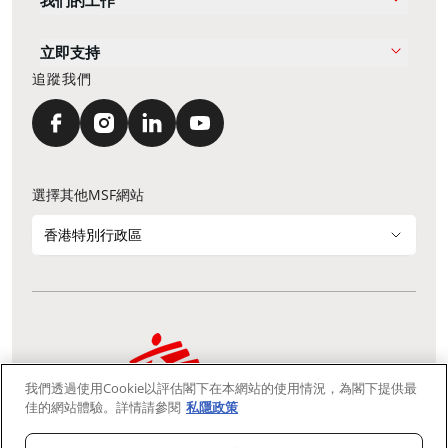
我們的工作
立即支持
追蹤我們
選擇其他MSF網站
香港特別行政區
我們透過使用Cookie以評估閣下在本網站的使用情況，為閣下提供最
通訊資料更新
鳴謝
私隱聲明
常見問題
佳的網站體驗。詳情請參閱
私隱政策
我們採用安全通訊端層 (Secure Socket Layer, SSL) 協定，有助保障敏感
資料在你的瀏覽器和我們伺服器之間的網上傳輸維持保密性。