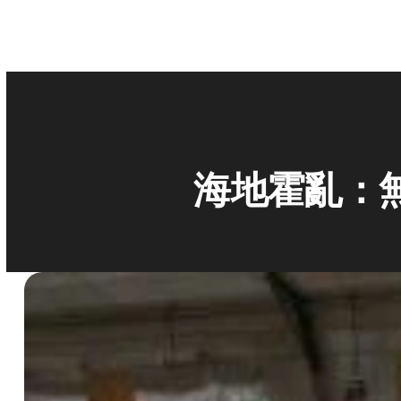
海地霍亂：