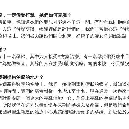
兒，一定備受打擊。她們如何克服？
情嚴重，也知道她們的嬰兒可能過不了這一關。有些母親則拒絕
一與這些母親交談。帳篷裡總是靜悄悄的，我們非常擔心這些母
瀉和嘔吐。我們盡力讓她們開心起來。好轉了的婦女會開始說話
樣？
有十一名孕婦。其中六人接受A方案治療。有一名孕婦胎死腹中
生為她做檢查。其餘的人在接受B訪案治療。總的來說，今天情
找到提供治療的地方？
在婦產科醫院的空地上。我們一接收到霍亂症狀的病者，就知道
星期時間，我們的病者就從一名增加至十名。現在通常一次過來
們計劃要建一個更大的霍亂治療中心，為染上霍亂的孕婦提供更
，所以我們在這裡只看到懷孕末期的孕婦以及產婦，但是我們希
無國界醫生新建的治療中心應該能夠診治更多的孕婦。新址位於