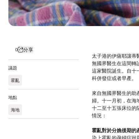
分享
0
太子港的伊薩耶讓蒂醫院
無國界醫生在這間轉
議題
這家醫院誕生。自十
科併發症或者早產。
霍亂
來自無國界醫生的助產士
地點
婦。十一月初，在海
十二至十五張床位的
海地
情況：
霍亂對於分娩後期的
染上霍亂的孕婦症狀