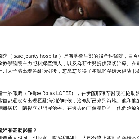
（Isaie Jeanty hospital）是海地衛生部的婦產科醫
診教學醫院主力照料婦產病人，以及為新生兒提供深切治療。在
一月太子港出現霍亂病例後，愈來愈多得了霍亂的孕婦來伊薩耶
洛佩斯（Felipe Rojas LOPEZ），在伊薩耶讓蒂醫院
地首都還沒有出現霍亂病例的時候，洛佩斯已來到海地。他和他
隔離病房，隨後立即開展治療。在過去的三個星期裡，他們治療
產婦有甚麼影響？
與普通人相同，即脫水、腹瀉和嘔吐。大部分染上霍亂的孕婦不