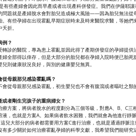
但是有些產婦會因此而早產或者出現產科併發症。我們在伊薩耶讓
的問題就是產婦脫水會對胎兒造成極大風險——因為胎兒無法從
殆。有些孕婦在出現霍亂早期症狀時未及時來醫院求醫，等她們
中夭折。
病例？
受轉診的醫院，專為患上霍亂並因此得了產期併發症的孕婦提供
產婦全部得以倖存，但是大部分的胎兒都在孕婦入院時便已胎死
嬰兒則健康狀況良好，與別的健康嬰兒無異。
會從母親那兒感染霍亂嗎？
不會從母親那兒感染霍亂，初生嬰兒也不會有腹瀉或者嘔吐之類
產或者剛生完孩子的重病婦女？
治療方案，將病者脫水的程度劃分為三個等級，對應A、B、C三
溶液，也就是方案A。如果病者飲水困難，我們就會為他進行靜
。這兒大部分的病者都需要用方案C進行治療，也就是通過靜脈注
沒有多少關於如何治療霍亂孕婦的科學文獻，我希望我們能研究