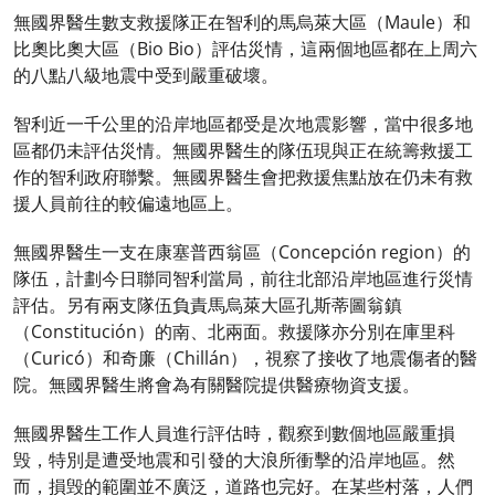
無國界醫生數支救援隊正在智利的馬烏萊大區（Maule）和
比奧比奧大區（Bio Bio）評估災情，這兩個地區都在上周六
的八點八級地震中受到嚴重破壞。
智利近一千公里的沿岸地區都受是次地震影響，當中很多地
區都仍未評估災情。無國界醫生的隊伍現與正在統籌救援工
作的智利政府聯繫。無國界醫生會把救援焦點放在仍未有救
援人員前往的較偏遠地區上。
無國界醫生一支在康塞普西翁區（Concepción region）的
隊伍，計劃今日聯同智利當局，前往北部沿岸地區進行災情
評估。另有兩支隊伍負責馬烏萊大區孔斯蒂圖翁鎮
（Constitución）的南、北兩面。救援隊亦分別在庫里科
（Curicó）和奇廉（Chillán），視察了接收了地震傷者的醫
院。無國界醫生將會為有關醫院提供醫療物資支援。
無國界醫生工作人員進行評估時，觀察到數個地區嚴重損
毁，特別是遭受地震和引發的大浪所衝擊的沿岸地區。然
而，損毁的範圍並不廣泛，道路也完好。在某些村落，人們