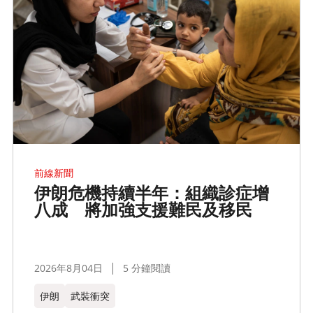
前線新聞
伊朗危機持續半年：組織診症增
八成 將加強支援難民及移民
2026年8月04日
5 分鐘閱讀
伊朗
武裝衝突