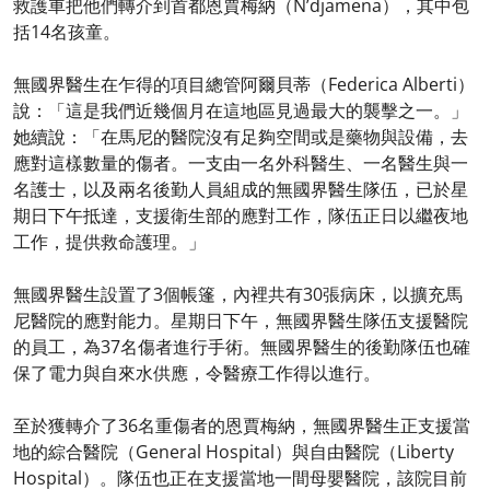
救護車把他們轉介到首都恩賈梅納（N’djamena），其中包
括14名孩童。
無國界醫生在乍得的項目總管阿爾貝蒂（Federica Alberti）
說：「這是我們近幾個月在這地區見過最大的襲擊之一。」
她續說：「在馬尼的醫院沒有足夠空間或是藥物與設備，去
應對這樣數量的傷者。一支由一名外科醫生、一名醫生與一
名護士，以及兩名後勤人員組成的無國界醫生隊伍，已於星
期日下午抵達，支援衛生部的應對工作，隊伍正日以繼夜地
工作，提供救命護理。」
無國界醫生設置了3個帳篷，內裡共有30張病床，以擴充馬
尼醫院的應對能力。星期日下午，無國界醫生隊伍支援醫院
的員工，為37名傷者進行手術。無國界醫生的後勤隊伍也確
保了電力與自來水供應，令醫療工作得以進行。
至於獲轉介了36名重傷者的恩賈梅納，無國界醫生正支援當
地的綜合醫院（General Hospital）與自由醫院（Liberty
Hospital）。隊伍也正在支援當地一間母嬰醫院，該院目前