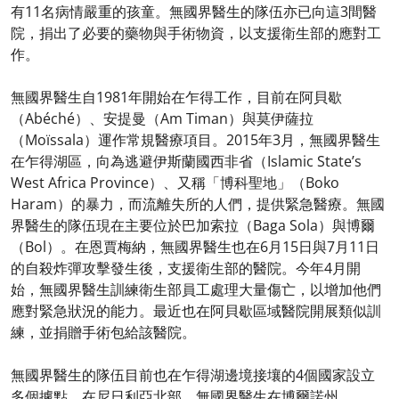
有11名病情嚴重的孩童。無國界醫生的隊伍亦已向這3間醫
院，捐出了必要的藥物與手術物資，以支援衛生部的應對工
作。
無國界醫生自1981年開始在乍得工作，目前在阿貝歇
（Abéché）、安提曼（Am Timan）與莫伊薩拉
（Moïssala）運作常規醫療項目。2015年3月，無國界醫生
在乍得湖區，向為逃避伊斯蘭國西非省（Islamic State’s
West Africa Province）、又稱「博科聖地」（Boko
Haram）的暴力，而流離失所的人們，提供緊急醫療。無國
界醫生的隊伍現在主要位於巴加索拉（Baga Sola）與博爾
（Bol）。在恩賈梅納，無國界醫生也在6月15日與7月11日
的自殺炸彈攻擊發生後，支援衛生部的醫院。今年4月開
始，無國界醫生訓練衛生部員工處理大量傷亡，以增加他們
應對緊急狀況的能力。最近也在阿貝歇區域醫院開展類似訓
練，並捐贈手術包給該醫院。
無國界醫生的隊伍目前也在乍得湖邊境接壤的4個國家設立
多個據點。在尼日利亞北部，無國界醫生在博爾諾州