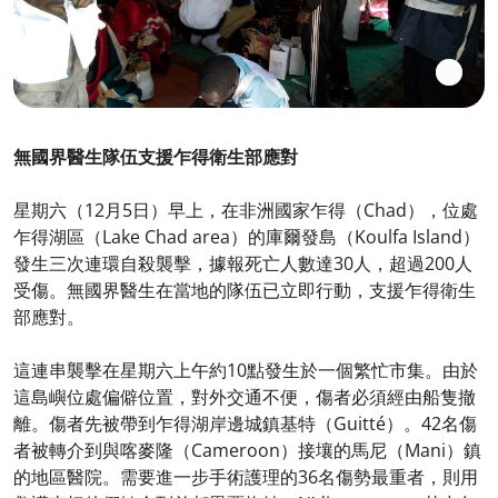
無國界醫生隊伍支援乍得衛生部應對
星期六（12月5日）早上，在非洲國家乍得（Chad），位處
乍得湖區（Lake Chad area）的庫爾發島（Koulfa Island）
發生三次連環自殺襲擊，據報死亡人數達30人，超過200人
受傷。無國界醫生在當地的隊伍已立即行動，支援乍得衛生
部應對。
這連串襲擊在星期六上午約10點發生於一個繁忙市集。由於
這島嶼位處偏僻位置，對外交通不便，傷者必須經由船隻撤
離。傷者先被帶到乍得湖岸邊城鎮基特（Guitté）。42名傷
者被轉介到與喀麥隆（Cameroon）接壤的馬尼（Mani）鎮
的地區醫院。需要進一步手術護理的36名傷勢最重者，則用