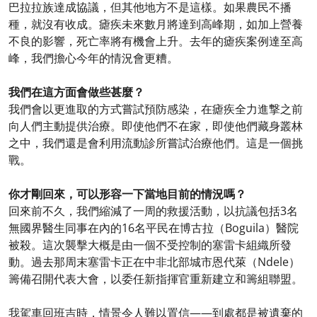
巴拉拉族達成協議，但其他地方不是這樣。如果農民不播
種，就沒有收成。瘧疾未來數月將達到高峰期，如加上營養
不良的影響，死亡率將有機會上升。去年的瘧疾案例達至高
峰，我們擔心今年的情況會更糟。
我們在這方面會做些甚麼？
我們會以更進取的方式嘗試預防感染，在瘧疾全力進撃之前
向人們主動提供治療。即使他們不在家，即使他們藏身叢林
之中，我們還是會利用流動診所嘗試治療他們。這是一個挑
戰。
你才剛回來，可以形容一下當地目前的情況嗎？
回來前不久，我們縮減了一周的救援活動，以抗議包括3名
無國界醫生同事在內的16名平民在博古拉（Boguila）醫院
被殺。這次襲擊大概是由一個不受控制的塞雷卡組織所發
動。過去那周末塞雷卡正在中非北部城市恩代萊（Ndele）
籌備召開代表大會，以委任新指揮官重新建立和籌組聯盟。
我駕車回班吉時，情景令人難以置信——到處都是被遺棄的