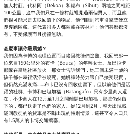
無人村莊。代科阿（Dekoa）和錫布（Sibut）兩地之間相距
100公里，途中我們只在一條村莊裡見過兩個男人，而且他
們很可能只是去取回遺下的物品。他們聽到汽車引擎聲便立
即奔跑匿藏。這代表很多人都匿藏在叢林裡；他們甚麼都沒
有，不受保護而且徬徨無助。
甚麼事讓你最震撼？
我們因為卡博的地理位置而目睹回教徒們逃難。我回想起一
位來自150公里外的布卡（Bouca）的年輕女士。反巴拉卡
部隊在當地社區放火，那女士告訴我們，她三個未滿十歲的
孩子都在屋裡活活被燒死。她解釋時努力讓自己接受現實，
但仍然充滿哀痛……布卡已沒有回教徒留下，但以前他們是活
躍的社群。卡博和巴坦加福（Batangafo）只有少量商人還
在，不少商人在12月至1月之間離開巴坦加福，那些仍然留
下的，都已送走了他們的家人。從12月到2月，整天出現載
滿回教徒的的貨車是不斷出現的特別情景，這甚至令人口只
有1.5萬人的卡博交通擠塞。