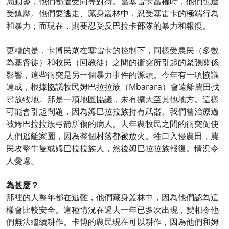
局動盪，他們都遭受同等對待。當塞雷卡當權時，他們也遭
受鎮壓。他們要逃走、藏身叢林中，忍受塞雷卡的極端行為
和暴力；而現在，則要忍受反巴拉卡部隊的暴力和報復。
更糟的是，卡博民眾在塞雷卡的控制下，同樣受農民（多數
為基督徒）和牧民（回教徒）之間的衝突所引起的緊張關係
影響，這些衝突是另一個暴力事件的源頭。今年有一項協議
達成，根據協議牧民姆巴拉拉族（Mbarara）會遠離農田找
尋放牧地。那是一項地區協議，未有擴大至其他地方。這樣
可能會引起問題，因為姆巴拉拉族持有武器。我們曾治療過
被姆巴拉拉族弓箭所傷的病人。去年農牧民之間的衝突促使
人們逃離家園，因為整個村落都被放火。牲口入侵農田，農
民攻擊牛隻或姆巴拉拉族人，然後姆巴拉拉族報復。情況令
人憂慮。
為甚麼？
那裡的人整年都在逃難，他們藏身叢林中，因為他們認為這
樣會比較安全。這種情況在過去一年已多次出現，變相令他
們無法繼續耕作。卡博的農民現在可以耕作，因為他們和姆