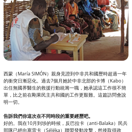
西蒙（María SIMÓN）親身見證到中非共和國歷時超過一年
的衝突日漸惡化。過去7個月她於中非北部的卡博（Kabo）
出任無國界醫生的救援行動統籌一職，她承認這工作很不簡
單，比之前在剛果民主共和國的工作更艱難。這篇訪問會說
明一切。
告訴我們你這次在不同時段的重要經歷吧。
好的。我在10月到埗的時候，反巴拉卡（anti-Balaka）民兵
部隊已經向塞雷卡（Séléka）聯盟發動攻擊，然後取得政