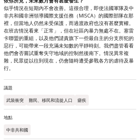
依你所見，未來數月會有甚麼發生？
似乎情況在短期內不會改善。這很合理，即使法國軍隊及中
非共和國非洲領導國際支援任務（MISCA）的國際部隊在那
裡，但當地人仍然未受保護，而過渡政府也沒有甚麼實權。
在班吉情況看來「正常」，但在社區內暴力無處不在。塞雷
卡聯盟的重組，以及他們譴責旗下一些最自主的分支所犯的
惡行，可能帶來一段充滿未知數的平靜時刻。我們盡管看看
他們會否嘗試重奪失守地域的控制然後南下。情況異常複
雜，民眾從以往到現在，仍會隨時遭受參戰各方的虐待及暴
行。
議題
武裝衝突
難民、移民和流徙人口
瘧疾
地點
中非共和國