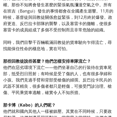
權。那份不知將會發生甚麼的緊張氣氛瀰漫空氣之中。所有
在班吉（Bangui）發生的事情都會在全國產生迴響。11月的
時候，基督徒與回教徒關係愈益緊張，到12月終於爆發。政
府更迭、反巴拉卡部隊的襲擊，以及塞雷卡的撤離，使很多
塞雷卡的成員組成了多個不受控制而且非常危險的組織。
同時，我們目擊千百輛載滿回教徒的貨車駛向乍得流亡，尋
找能保住性命的棲息地，實在可怕。
那些回教徒說些甚麼？他們怎樣安排車隊流亡？
他們在惡劣環境下流亡——他們坐著自己的行裝待在貨車尾
部，抵受烈日照射；有時候是受了傷的人，也有很多孕婦和
小孩。我們見過手臂和背部受槍傷的婦孺。反巴拉卡民兵的
武器不算精良，很多傷者都只是輕傷，可接受門診治理。槍
傷、平民乘貨車逃離，確實令人不知所措。
那卡博（Kabo）的人們呢？
他們就和國內其他人一樣被鎮壓。其實在不同時候，只要政