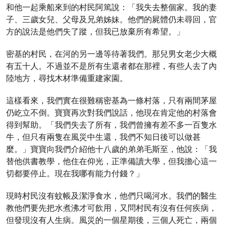
和他一起乘船來到的村民阿篤說：「我失去整個家。我的妻
子、三歲女兒、父母及兄弟姊妹。他們的屍體仍未尋回，官
方的說法是他們失了蹤，但我已放棄所有希望。」
密基的村民，在河的另一邊等待著我們。那兒男女老少大概
有五十人。不過並不是所有生還者都在那裡，有些人去了內
陸地方，尋找木材準備重建家園。
這樣看來，我們實在很難稱密基為一條村落，只有兩間茅屋
仍屹立不倒。寶寶再次對我們說話，他現在肯定他的村落會
得到幫助。「我們失去了所有，我們曾擁有差不多一百隻水
牛，但只有兩隻在風災中生還，我們不知日後可以做甚
麼。」寶寶向我們介紹他十八歲的弟弟毛斯至，他說：「我
替他供書教學，他住在仰光，正準備讀大學，但我擔心這一
切都要停止。現在我哪有能力付錢？」
現時村民沒有蚊帳及潔淨食水，他們只喝河水。我們的醫生
教他們要先把水煮沸才可飲用，又問村民有沒有任何疾病，
但發現沒有人生病。風災的一個星期後，三個人死亡，兩個