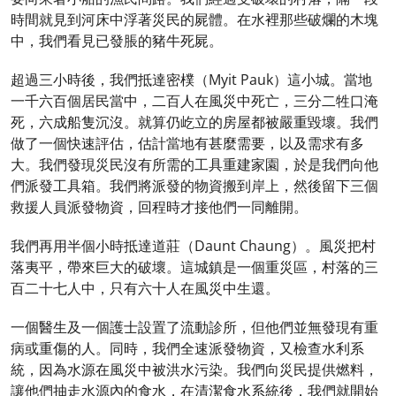
時間就見到河床中浮著災民的屍體。在水裡那些破爛的木塊
中，我們看見已發脹的豬牛死屍。
超過三小時後，我們抵達密樸（Myit Pauk）這小城。當地
一千六百個居民當中，二百人在風災中死亡，三分二牲口淹
死，六成船隻沉沒。就算仍屹立的房屋都被嚴重毀壞。我們
做了一個快速評估，估計當地有甚麼需要，以及需求有多
大。我們發現災民沒有所需的工具重建家園，於是我們向他
們派發工具箱。我們將派發的物資搬到岸上，然後留下三個
救援人員派發物資，回程時才接他們一同離開。
我們再用半個小時抵達道莊（Daunt Chaung）。風災把村
落夷平，帶來巨大的破壞。這城鎮是一個重災區，村落的三
百二十七人中，只有六十人在風災中生還。
一個醫生及一個護士設置了流動診所，但他們並無發現有重
病或重傷的人。同時，我們全速派發物資，又檢查水利系
統，因為水源在風災中被洪水污染。我們向災民提供燃料，
讓他們抽走水源內的食水，在清潔食水系統後，我們就開始