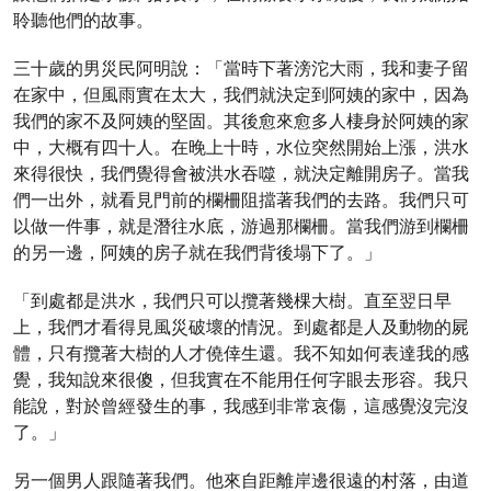
聆聽他們的故事。
三十歲的男災民阿明說：「當時下著滂沱大雨，我和妻子留
在家中，但風雨實在太大，我們就決定到阿姨的家中，因為
我們的家不及阿姨的堅固。其後愈來愈多人棲身於阿姨的家
中，大概有四十人。在晚上十時，水位突然開始上漲，洪水
來得很快，我們覺得會被洪水吞噬，就決定離開房子。當我
們一出外，就看見門前的欄柵阻擋著我們的去路。我們只可
以做一件事，就是潛往水底，游過那欄柵。當我們游到欄柵
的另一邊，阿姨的房子就在我們背後塌下了。」
「到處都是洪水，我們只可以攬著幾棵大樹。直至翌日早
上，我們才看得見風災破壞的情況。到處都是人及動物的屍
體，只有攬著大樹的人才僥倖生還。我不知如何表達我的感
覺，我知說來很傻，但我實在不能用任何字眼去形容。我只
能說，對於曾經發生的事，我感到非常哀傷，這感覺沒完沒
了。」
另一個男人跟隨著我們。他來自距離岸邊很遠的村落，由道