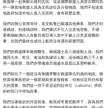
救援隊一起乘船出發到災區。這是國際救援人員首次聯同其
中一隊當地救援人員為災民診症及分發物資。我們不知道當
地政府知道外地人進入災區時，會有甚麼反應。
我們在辦公室裡等待，直至船隻已載滿其他乘客，我們才到
達碼頭。到達碼頭時，我們嘗試不引人注意地登船。不過，
要兩個歐洲白人在數百個亞洲人當中不被人注意是困難的
事，但我們最終也成功上船而沒有遇到甚麼問題。
我們的救援隊有兩個醫生、兩個護士及八個後勤人員。我們
攜同大米、乾豆、食油和魚罐頭上船，這份糧足夠三千人食
用一個星期，我們亦帶備過百個盛水器皿以及塑料帆布。
我們前往了一個從沒有無國界醫生救援隊伍到過的地區。雖
然當地軍政府於一個星期前曾派發糧食，但相信災民仍有龐
大的需要。我們從一些千里迢迢到拉布它（Labutta）求助
的村民口中得知此事。
我們沿著曲折的河道前進。船長經常要把船停下，因為我們
要向乘著小船的漁民問路。我們經過受破壞的村落，隔一段