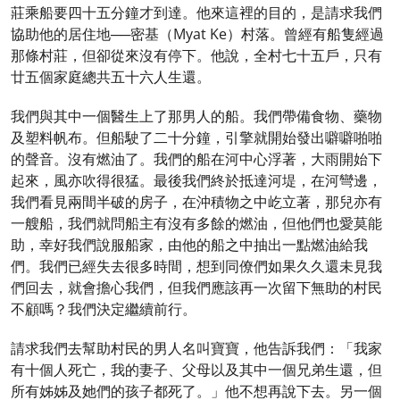
莊乘船要四十五分鐘才到達。他來這裡的目的，是請求我們
協助他的居住地──密基（Myat Ke）村落。曾經有船隻經過
那條村莊，但卻從來沒有停下。他說，全村七十五戶，只有
廿五個家庭總共五十六人生還。
我們與其中一個醫生上了那男人的船。我們帶備食物、藥物
及塑料帆布。但船駛了二十分鐘，引擎就開始發出噼噼啪啪
的聲音。沒有燃油了。我們的船在河中心浮著，大雨開始下
起來，風亦吹得很猛。最後我們終於抵達河堤，在河彎邊，
我們看見兩間半破的房子，在沖積物之中屹立著，那兒亦有
一艘船，我們就問船主有沒有多餘的燃油，但他們也愛莫能
助，幸好我們說服船家，由他的船之中抽出一點燃油給我
們。我們已經失去很多時間，想到同僚們如果久久還未見我
們回去，就會擔心我們，但我們應該再一次留下無助的村民
不顧嗎？我們決定繼續前行。
請求我們去幫助村民的男人名叫寶寶，他告訴我們：「我家
有十個人死亡，我的妻子、父母以及其中一個兄弟生還，但
所有姊姊及她們的孩子都死了。」他不想再說下去。另一個