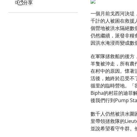
分享
0
一個月前戈西河決堤
千計的人被困在救援
個營地被洪水隔絕數
仍然繼續，派發非糧
因洪水淹浸而變成數
在軍隊拯救船的後方
羊隻被沖走，所有農
在村中的原因。懷著
活後，她終於忍受不了
循里的臨時營地。「
Bipha的村莊的
後我們行到Pump 
數千人仍然被洪水圍
里帶領拯救隊的Lieut
並說希望看守牛群。