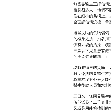
無國界醫生正評估情
看見很多人，他們不
住在細小的島嶼上。
全面評估情況後，希
這些災民的食物儲備
的棲身之所，沿著河
供有系統的治療、覆
三歲以下兒童患有嚴
的主要健康問題。」
現時在循里的災民，大
難，令無國界醫生救
為根本沒有外來人能
醫生後勤人員和水利
五日來，無國界醫生
伍並派發了二千套非
又或是用能夠找到的