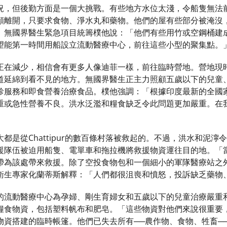
況，但後勤方面是一個大挑戰。有些地方水位太淺，令船隻無法
願離開，只要求食物、淨水丸和藥物。他們的屋有些部分被淹沒
」無國界醫生緊急項目統籌樸他說：「他們有些用竹或空鋼桶建
望能第一時間用船設立流動醫療中心，前往這些小型的聚集點。
正在減少，相信會有更多人像迪菲一樣，前往臨時營地。營地現
道延綿到看不見的地方。無國界醫生正主力照顧五歲以下的兒童
診服務和即食營養治療食品。樸他強調：「根據印度最新的全國
重或急性營養不良。洪水泛濫和糧食缺乏令此問題更加嚴重。在
都是從Chattipur的數百條村落被救起的。不過，洪水和泥
援隊伍被迫用船隻、電單車和拖拉機將救援物資運往目的地。「
帶為該處帶來救援。除了空投食物包和一個細小的軍隊醫療站之
衛生專家化蘭蒂斯解釋：「人們都很沮喪和憤怒，投訴缺乏藥物
的流動醫療中心為孕婦、剛生育婦女和五歲以下的兒童治療嚴重
糧食物資，包括塑料帆布和肥皂。「這些物資對他們來說很重要
物資搭建的臨時帳篷。他們已失去所有──農作物、食物、牲畜─