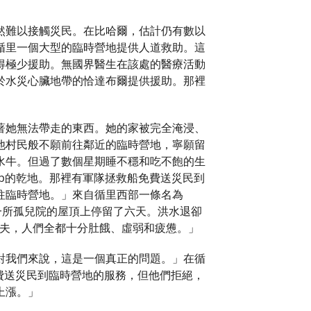
然難以接觸災民。在比哈爾，估計仍有數以
循里一個大型的臨時營地提供人道救助。這
得極少援助。無國界醫生在該處的醫療活動
於水災心臟地帶的恰達布爾提供援助。那裡
著她無法帶走的東西。她的家被完全淹浸、
他村民般不願前往鄰近的臨時營地，寧願留
水牛。但過了數個星期睡不穩和吃不飽的生
ump的乾地。那裡有軍隊拯救船免費送災民到
往臨時營地。」來自循里西部一條名為
一所孤兒院的屋頂上停留了六天。洪水退卻
的丈夫，人們全都十分肚餓、虛弱和疲憊。」
對我們來說，這是一個真正的問題。」在循
視，提供免費送災民到臨時營地的服務，但他們拒絕，
上漲。」