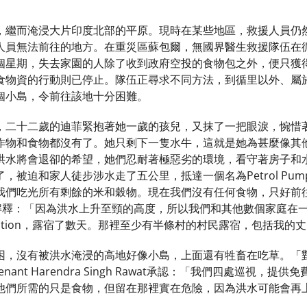
，繼而淹浸大片印度北部的平原。現時在某些地區，救援人員仍
人員無法前往的地方。在重災區蘇包爾，無國界醫生救援隊伍在
個星期，失去家園的人除了收到政府空投的食物包之外，便只獲
食物資的行動則已停止。隊伍正尋求不同方法，到循里以外、屬
個小島，令前往該地十分困難。
，二十二歲的迪菲緊抱著她一歲的孩兒，又抹了一把眼淚，惋惜
作物和食物都沒有了。她只剩下一隻水牛，這就是她為甚麼像其
洪水將會退卻的希望，她們忍耐著極惡劣的環境，看守著房子和
，被迫和家人徒步涉水走了五公里，抵達一個名為Petrol P
我們吃光所有剩餘的米和穀物。現在我們沒有任何食物，只好前
迪菲解釋：「因為洪水上升至頸的高度，所以我們和其他數個家庭在
Station，露宿了數天。那裡至少有半條村的村民露宿，包括我
困，沒有被洪水淹浸的高地好像小島，上面還有牲畜在吃草。「
enant Harendra Singh Rawat承認：「我們四處巡
他們所需的只是食物，但留在那裡實在危險，因為洪水可能會再