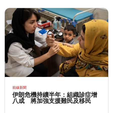
前線新聞
伊朗危機持續半年：組織診症增
八成 將加強支援難民及移民