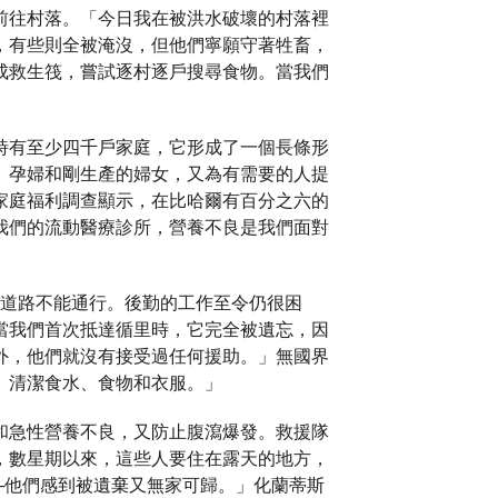
前往村落。「今日我在被洪水破壞的村落裡
，有些則全被淹沒，但他們寧願守著牲畜，
成救生筏，嘗試逐村逐戶搜尋食物。當我們
」
時有至少四千戶家庭，它形成了一個長條形
、孕婦和剛生產的婦女，又為有需要的人提
家庭福利調查顯示，在比哈爾有百分之六的
我們的流動醫療診所，營養不良是我們面對
濘令道路不能通行。後勤的工作至令仍很困
當我們首次抵達循里時，它完全被遺忘，因
外，他們就沒有接受過任何援助。」無國界
、清潔食水、食物和衣服。」
和急性營養不良，又防止腹瀉爆發。救援隊
，數星期以來，這些人要住在露天的地方，
─他們感到被遺棄又無家可歸。」化蘭蒂斯