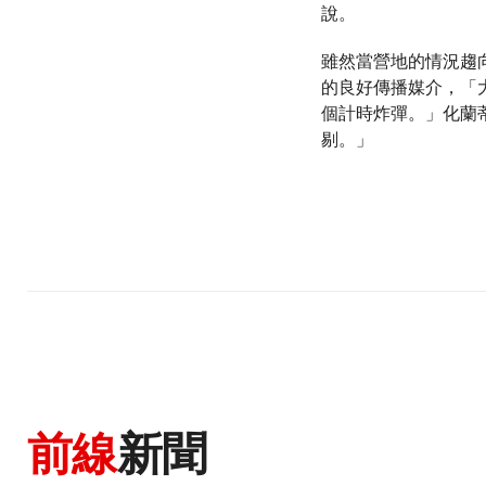
說。
雖然當營地的情況趨
的良好傳播媒介，「
個計時炸彈。」化蘭
剔。」
前線
新聞