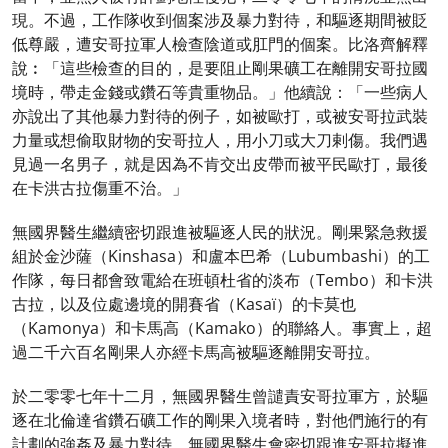
現。不過，工作隊收到個案涉及暴力對待，和驅逐期間被貶
低尊嚴，遭安哥拉軍人檢查陰道或肛門的個案。比洛齊解釋
說︰「這些檢查的目的，是要阻止剛果礦工在離開安哥拉國
境時，帶走金錢或鑽石等貴重物品。」他續說：「一些病人
亦說出了其他暴力對待的例子，如被歐打，或被安哥拉武裝
力量或想偷取財物的安哥拉人，用小刀或大刀剌傷。我們遇
見過一名男子，就是因為不肯交出皮帶而被平民歐打，最後
在卡洪古拉傷重不治。」
無國界醫生繼續密切跟進被驅逐人民的狀況。剛果緊急救援
組於金沙薩（Kinshasa）和盧本巴希（Lubumbashi）的工
作隊，每日都會致電給在班頓杜省的淡布（Tembo）和卡洪
古拉，以及位處邊境的開賽省（Kasaï）的卡莫也
（Kamonya）和卡馬高（Kamako）的聯絡人。事實上，超
過二千六百名剛果人亦經卡馬高被驅逐離開安哥拉。
於二零零七年十二月，無國界醫生曾譴責安哥拉軍方，於驅
逐在北倫達省鑽石礦工作的剛果入境者時，對他們施行的有
計劃的強姦及暴力對待。無國界醫生會密切跟進安哥拉擬進