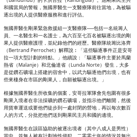
（Bandundu）的卡洪古拉（Kahungula）。應剛果民主共
和國當局的警報，無國界醫生一支醫療隊前往當地，為被驅
逐出境的人提供醫療服務和進行評估。
無國界醫生剛果緊急救援組一支醫療隊──包括一名統籌人
員、一名醫生和一名護士，為六百至七百名被驅逐出境的剛
果人提供醫療護理，並紀錄他們的經歷。醫療隊統籌比洛齊
（Bertrand Perrochet）解釋說︰「這些驅逐事件正是安哥
拉一項大型計劃的特點。」他續說：「驅逐事件主要於馬蘭
熱省（Malanje）和北倫達省（Lunda Norte）發生，大多
是從鑽石礦場上搭建的宿舍中，以武力驅逐他們出境，也有
些來棲身在市區的剛果人，自願被驅逐出境。」
根據無國界醫生所收集的個案，安哥拉軍隊會先包圍有很多
剛果入境者在非法採礦的鑽石礦場，並指示他們離開，然後
用貨車運送或要他們徒步到一處封閉的營地，再以每次數百
人的方式，分批把他們送到剛果民主共和國的邊境。
無國界醫生在該區協助的被逐出境者（其中八成人是男性）
當中，並無人被有計劃地性侵犯，二零零七年的情況並無出