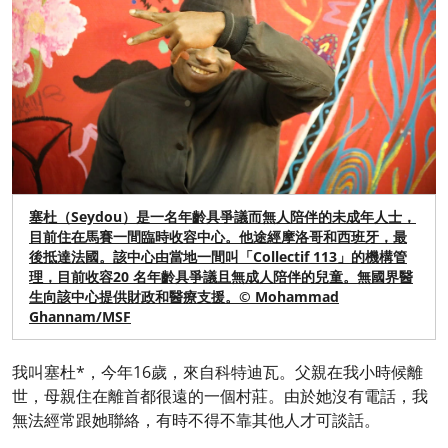
塞杜（Seydou）是一名年齡具爭議而無人陪伴的未成年人士，
目前住在馬賽一間臨時收容中心。他途經摩洛哥和西班牙，最
後抵達法國。該中心由當地一間叫「Collectif 113」的機構管
理，目前收容20 名年齡具爭議且無成人陪伴的兒童。無國界醫
生向該中心提供財政和醫療支援。© Mohammad
Ghannam/MSF
我叫塞杜*，今年16歲，來自科特迪瓦。父親在我小時候離
世，母親住在離首都很遠的一個村莊。由於她沒有電話，我
無法經常跟她聯絡，有時不得不靠其他人才可談話。