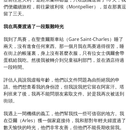
們便繼續旅程，前往蒙彼利埃（Montpellier），並在那裏逗
留了三天。
我在馬賽渡過了一段艱難時光
我到了馬賽，在聖查爾斯車站（Gare Saint-Charles）睡了
兩天，沒有進食任何東西。那一個月我在馬賽過得很苦，睡
在街上的帳篷裏，身上沒有甚麼衣服，只有位女士偶爾會帶
蛋糕給我吃。然後我被轉介到兒童福利部門，並在酒店待過
一段時間。
評估人員說我虛報年齡，他們以文件問題為由拒絕我的申
請。他們想查看我的身份證，但我說我把它留在阿富汗。塔
利班來了後，我再不能問朋友索取文件。於是我再次被送到
街頭。
我遇上一間機構的義工，他們幫我找一些可借宿的地方。我
在亞爾（Arles）獲一個家庭接待，我和那對年輕夫婦渡過了
數天愉快的時光，他們非常友善，但他們不能長期收留我。