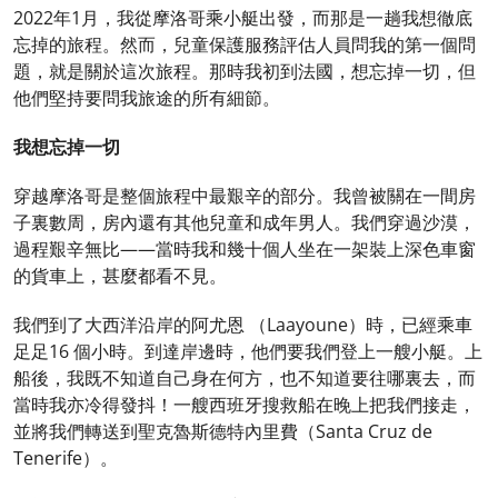
2022年1月，我從摩洛哥乘小艇出發，而那是一趟我想徹底
忘掉的旅程。然而，兒童保護服務評估人員問我的第一個問
題，就是關於這次旅程。那時我初到法國，想忘掉一切，但
他們堅持要問我旅途的所有細節。
我想忘掉一切
穿越摩洛哥是整個旅程中最艱辛的部分。我曾被關在一間房
子裏數周，房內還有其他兒童和成年男人。我們穿過沙漠，
過程艱辛無比——當時我和幾十個人坐在一架裝上深色車窗
的貨車上，甚麼都看不見。
我們到了大西洋沿岸的阿尤恩 （Laayoune）時，已經乘車
足足16 個小時。到達岸邊時，他們要我們登上一艘小艇。上
船後，我既不知道自己身在何方，也不知道要往哪裏去，而
當時我亦冷得發抖！一艘西班牙搜救船在晚上把我們接走，
並將我們轉送到聖克魯斯德特內里費（Santa Cruz de
Tenerife）。