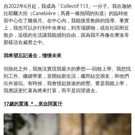
自2022年6月起，我成為「Collectif 113」一分子。我在迦納
比耶爾大街（Canebière；馬賽一條熱鬧的街道）的臨時收
容中心住了幾個月。在中心內，我能接受教師的指導。事實
上，我也可以步行到中央車站，到市場購物，或在社區附近
散步，這樣的生活讓我能感到自由，因為我不再像在摩洛哥
那樣活在威脅之中。
我希望忘記過去，憧憬未來
但除此之外，我無法實現我最大的夢想──回校上學。我想找
到工作、繼續學業，並開始新生活，繼而結交朋友，和他們
出外遊玩。有時候，我會憶起旅途的經歷。要是我能上學，
我應該更忙著為將來打算，而不是回望過去。
17歲的賈漢 *，來自阿富汗