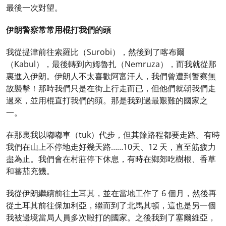
最後一次對望。
伊朗警察常常用棍打我們的頭
我從提津前往索羅比（Surobi），然後到了喀布爾
（Kabul），最後轉到內姆魯扎（Nemruza），而我就從那
裏進入伊朗。伊朗人不太喜歡阿富汗人，我們曾遭到警察無
故襲擊！那時我們只是在街上行走而已，但他們就朝我們走
過來，並用棍直打我們的頭。那是我到過最艱難的國家之
一。
在那裏我以嘟嘟車（tuk）代步，但其餘路程都要走路。有時
我們在山上不停地走好幾天路……10天、12 天，直至筋疲力
盡為止。我們會在村莊停下休息，有時在鄉郊吃樹根、香草
和蕃茄充饑。
我從伊朗繼續前往土耳其，並在當地工作了 6 個月，然後再
從土耳其前往保加利亞，繼而到了北馬其頓，這也是另一個
我被邊境當局人員多次毆打的國家。之後我到了塞爾維亞，