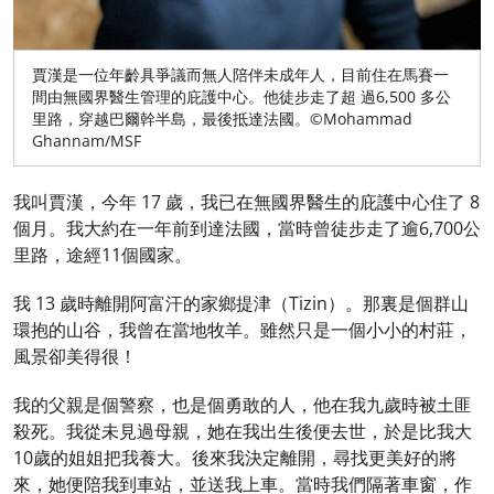
賈漢是一位年齡具爭議而無人陪伴未成年人，目前住在馬賽一
間由無國界醫生管理的庇護中心。他徒步走了超 過6,500 多公
里路，穿越巴爾幹半島，最後抵達法國。©Mohammad
Ghannam/MSF
我叫賈漢，今年 17 歲，我已在無國界醫生的庇護中心住了 8
個月。我大約在一年前到達法國，當時曾徒步走了逾6,700公
里路，途經11個國家。
我 13 歲時離開阿富汗的家鄉提津（Tizin）。那裏是個群山
環抱的山谷，我曾在當地牧羊。雖然只是一個小小的村莊，
風景卻美得很！
我的父親是個警察，也是個勇敢的人，他在我九歲時被土匪
殺死。我從未見過母親，她在我出生後便去世，於是比我大
10歲的姐姐把我養大。後來我決定離開，尋找更美好的將
來，她便陪我到車站，並送我上車。當時我們隔著車窗，作