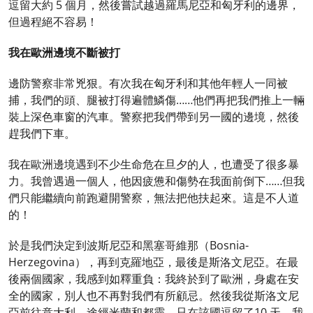
逗留大約 5 個月，然後嘗試越過羅馬尼亞和匈牙利的邊界，
但過程絕不容易！
我在歐洲邊境不斷被打
邊防警察非常兇狠。有次我在匈牙利和其他年輕人一同被
捕，我們的頭、腿被打得遍體鱗傷……他們再把我們推上一輛
裝上深色車窗的汽車。警察把我們帶到另一國的邊境，然後
趕我們下車。
我在歐洲邊境遇到不少生命危在旦夕的人，也遭受了很多暴
力。我曾遇過一個人，他因疲憊和傷勢在我面前倒下……但我
們只能繼續向前跑避開警察，無法把他扶起來。這是不人道
的！
於是我們決定到波斯尼亞和黑塞哥維那（Bosnia-
Herzegovina），再到克羅地亞，最後是斯洛文尼亞。在最
後兩個國家，我感到如釋重負：我終於到了歐洲，身處在安
全的國家，別人也不再對我們有所顧忌。然後我從斯洛文尼
亞前往意大利，途經米蘭和都靈，只在該國逗留了10 天，我