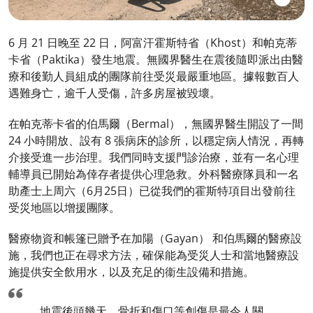
6 月 21 日晚至 22 日，阿富汗霍斯特省（Khost）和帕克蒂
卡省（Paktika）發生地震。無國界醫生在震後隨即派出由醫
療和後勤人員組成的團隊前往受災最嚴重地區。據報數百人
遇難身亡，逾千人受傷，許多房屋被毀壞。
在帕克蒂卡省的伯馬爾（Bermal），無國界醫生開設了一間
24 小時開放、設有 8 張病床的診所，以穩定病人情況，再轉
介接受進一步治理。我們同時支援門診治療，並有一名心理
輔導員已開始為倖存者提供心理急救。外科醫療隊員和一名
助產士上周六（6月25日）已從我們的霍斯特項目出發前往
受災地區以增援團隊。
醫療物資和帳篷已贈予在加陽（Gayan） 和伯馬爾的醫療設
施，我們也正在尋求方法，確保能為受災人士和當地醫療設
施提供安全飲用水，以及充足的衞生設備和措施。
地震後頭幾天，骨折和傷口等創傷是最令人關