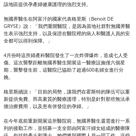
該地區提供孕產婦健康護理的強烈支持。
無國界醫生在阿富汗的國家代表格里斯（Benoit DE
GRYSE）說：「我們重開醫院，是因為當地社群對無國界醫
生表示強烈支持，以及保證在醫院裡的病人和醫護人員的安
全都可以得到保障。」
4月份時這所婦產科醫院發生了一次炸彈爆炸，造成七人受
傷。這次襲擊距離無國界醫生開展這一醫療設施僅六個星
期，襲擊發生前，這醫院已協助了超過600名婦女進行分
娩。
格里斯續說︰「目前的局勢，讓我們在霍斯特的隊伍可以重
新提供免費、而高素質的醫療護理，特別是針對那些無法承
擔治療費用，以及患有併發症的孕婦。」
在今年底前重新開展這所醫院前，無國界醫生還需進行一系
列的後勤工作，並招募一支全部由阿富汗婦女組成的醫療隊
伍，包括助產士和護士，她們將與國際人員一同工作。這些