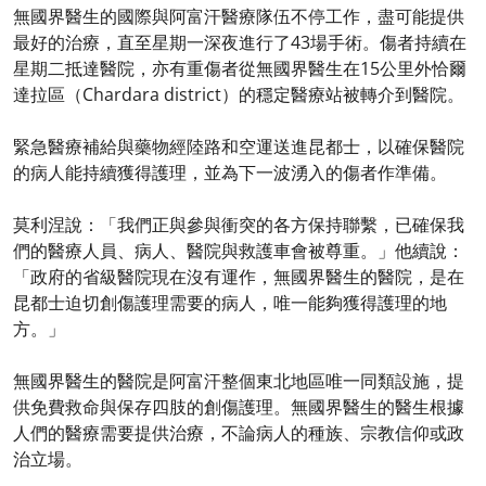
無國界醫生的國際與阿富汗醫療隊伍不停工作，盡可能提供
最好的治療，直至星期一深夜進行了43場手術。傷者持續在
星期二抵達醫院，亦有重傷者從無國界醫生在15公里外恰爾
達拉區（Chardara district）的穩定醫療站被轉介到醫院。
緊急醫療補給與藥物經陸路和空運送進昆都士，以確保醫院
的病人能持續獲得護理，並為下一波湧入的傷者作準備。
莫利涅說：「我們正與參與衝突的各方保持聯繫，已確保我
們的醫療人員、病人、醫院與救護車會被尊重。」他續說：
「政府的省級醫院現在沒有運作，無國界醫生的醫院，是在
昆都士迫切創傷護理需要的病人，唯一能夠獲得護理的地
方。」
無國界醫生的醫院是阿富汗整個東北地區唯一同類設施，提
供免費救命與保存四肢的創傷護理。無國界醫生的醫生根據
人們的醫療需要提供治療，不論病人的種族、宗教信仰或政
治立場。