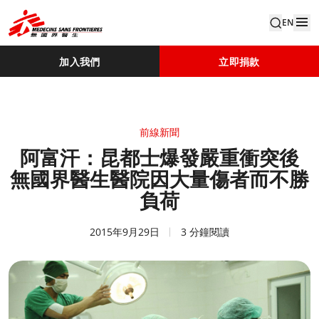
EN
加入我們
立即捐款
前線新聞
阿富汗：昆都士爆發嚴重衝突後
無國界醫生醫院因大量傷者而不勝
負荷
2015年9月29日
3 分鐘閱讀