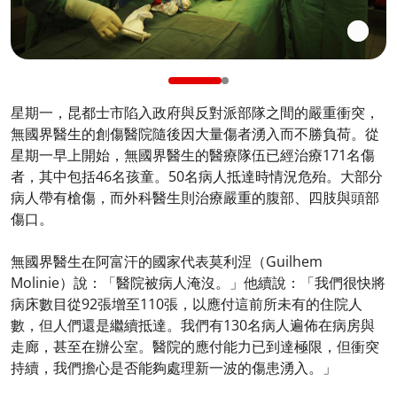
星期一，昆都士市陷入政府與反對派部隊之間的嚴重衝突，
無國界醫生的創傷醫院隨後因大量傷者湧入而不勝負荷。從
星期一早上開始，無國界醫生的醫療隊伍已經治療171名傷
者，其中包括46名孩童。50名病人抵達時情況危殆。大部分
病人帶有槍傷，而外科醫生則治療嚴重的腹部、四肢與頭部
傷口。
無國界醫生在阿富汗的國家代表莫利涅（Guilhem
Molinie）說：「醫院被病人淹沒。」他續說：「我們很快將
病床數目從92張增至110張，以應付這前所未有的住院人
數，但人們還是繼續抵達。我們有130名病人遍佈在病房與
走廊，甚至在辦公室。醫院的應付能力已到達極限，但衝突
持續，我們擔心是否能夠處理新一波的傷患湧入。」