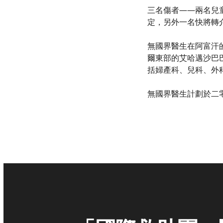
三名傷者——兩名兒
定，另外一名快將轉
無國界醫生在阿富汗
爾東部的艾哈邁沙巴
括婦產科、兒科、外
無國界醫生計劃於二