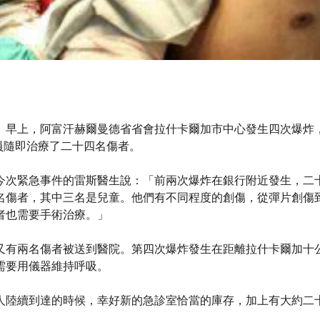
）早上，阿富汗赫爾曼德省省會拉什卡爾加市中心發生四次爆炸，無
療人員隨即治療了二十四名傷者。
今次緊急事件的雷斯醫生說：「前兩次爆炸在銀行附近發生，二
名傷者，其中三名是兒童。他們有不同程度的創傷，從彈片創傷
者也需要手術治療。」
又有兩名傷者被送到醫院。第四次爆炸發生在距離拉什卡爾加十
需要用儀器維持呼吸。
人陸續到達的時候，幸好新的急診室恰當的庫存，加上有大約二