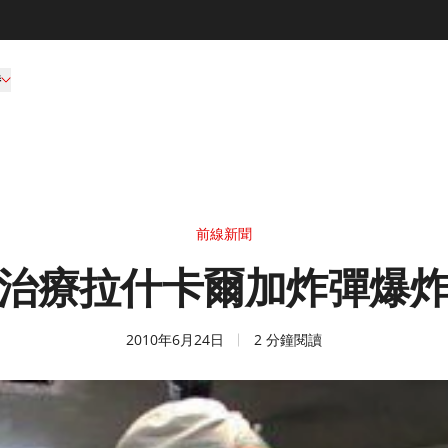
持
前線新聞
治療拉什卡爾加炸彈爆
2010年6月24日
2 分鐘閱讀