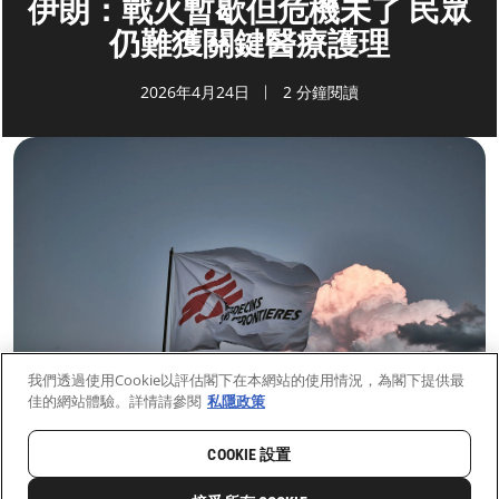
伊朗：戰火暫歇但危機未了 民眾
仍難獲關鍵醫療護理
2026年4月24日
2 分鐘閱讀
我們透過使用Cookie以評估閣下在本網站的使用情況，為閣下提供最
佳的網站體驗。詳情請參閱
私隱政策
COOKIE 設置
首頁
最新動向
前線新聞與故事