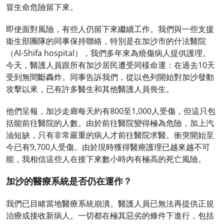
冒生命危險留下來。
即使面對風險，有些人仍留下來繼續工作。我們與一些支援
衞生部團隊的同事保持聯絡，特別是在加沙市的什法醫院
（Al-Shifa hospital），我們多年來為燒傷病人提供護理。
今天，醫護人員跟所有加沙居民遭受同樣命運：在過去10天
受到無間斷轟炸。同事告訴我們，從以色列開始對加沙發動
攻擊以來，已有許多醫生和其他醫護人員喪生。
他們呈報，加沙走廊每天約有800至1,000人受傷，但這只包
括能前往醫院的人數。由於前往醫院變得極為危險，加上汽
油短缺，只有非常嚴重的病人才前往醫院求醫。衝突開始至
今已有9,700人受傷。由於現時獲得醫療護理已越來越不可
能，我相信這些人在接下來數小時內有極高的死亡風險。
加沙的醫療系統是否仍在運作？
我們已目睹當地醫療系統崩潰。醫護人員已無法再提供正規
治療或接收新病人。一切都在極其惡劣的條件下進行，包括