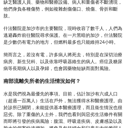
缺乏醫護人員、藥物和醫療設備。病人和重傷者不斷湧現，
他們身負各種傷勢，例如複雜創傷傷口、燒傷、骨折和斷
肢。
什法醫院是加沙市的主要醫院，現時收容了數千人，人們為
逃避轟炸前往醫院尋求保護。在一片黑暗的加沙，什法醫院
是少數仍有電力的地方，但燃料最多也只能維持24小時。
簡而言之，若沒有電，許多病人將死去，特別是在深切治療
病房、新生兒科、以及依靠呼吸器維生的病人。癌症及糖尿
病等長期病人以及孕婦，也會因藥物短缺而面對風險。
南部流離失所者的生活情況如何？
水是我們視為最優先的事項。目前，估計加沙有六成人口
（超過一百萬人）生活在戶外，無法獲得水和醫療護理。由
於診所已關閉，未能提供基本醫療護理，而且衞生情況也很
惡劣。除了重傷的人士外，我們也看到與惡劣生活條件有關
而即將引發的疾病風險：腹瀉、呼吸道疾病、皮膚感染以及
脫水的個案快速增加，將危及包括婦女和兒童在內的脆弱人