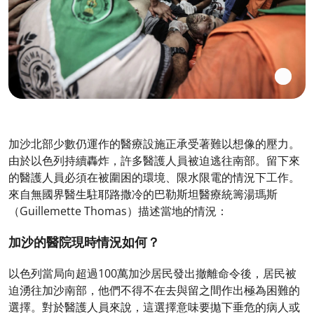
加沙北部少數仍運作的醫療設施正承受著難以想像的壓力。
由於以色列持續轟炸，許多醫護人員被迫逃往南部。留下來
的醫護人員必須在被圍困的環境、限水限電的情況下工作。
來自無國界醫生駐耶路撒冷的巴勒斯坦醫療統籌湯瑪斯
（Guillemette Thomas）描述當地的情況：
加沙的醫院現時情況如何？
以色列當局向超過100萬加沙居民發出撤離命令後，居民被
迫湧往加沙南部，他們不得不在去與留之間作出極為困難的
選擇。對於醫護人員來說，這選擇意味要拋下垂危的病人或