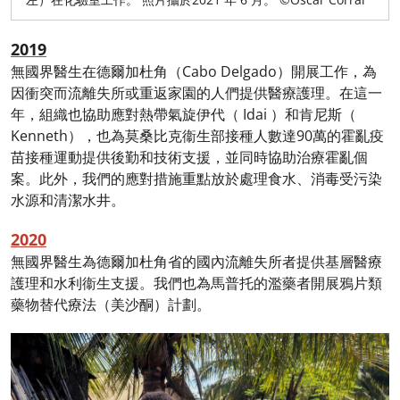
2019
無國界醫生在德爾加杜角（Cabo Delgado）開展工作，為
因衝突而流離失所或重返家園的人們提供醫療護理。在這一
年，組織也協助應對熱帶氣旋伊代（ Idai ）和肯尼斯（
Kenneth），也為莫桑比克衞生部接種人數達90萬的霍亂疫
苗接種運動提供後勤和技術支援，並同時協助治療霍亂個
案。此外，我們的應對措施重點放於處理食水、消毒受污染
水源和清潔水井。
2020
無國界醫生為德爾加杜角省的國內流離失所者提供基層醫療
護理和水利衞生支援。我們也為馬普托的濫藥者開展鴉片類
藥物替代療法（美沙酮）計劃。