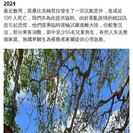
2024
最近數周，莫桑比克楠普拉發生了一宗沉船意外，造成近
100 人死亡，我們亦為此提供協助。由於霍亂疫情的錯誤訊
息引起恐慌，他們搭乘臨時渡輪試圖逃離大陸，但船隻沉
沒，部分乘客溺斃，當中至少55名兒童喪生，有些人失去整
個家庭。無國界醫生為罹難者家屬提供心理急救。