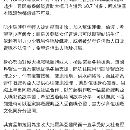
越少，難民每餐飯嘅資助大概只有港幣 $0.7 咁多，所以連基
本嘅溫飽都係遙不可及。
唔少羅興亞年輕人被迫挺而走險，加入幫派運毒、偷渡，希
望至少有飯食；而羅興亞嘅女仔普遍只可以期望結婚生仔，
依賴有能力少少嘅男性唔駛餓死，或者被父母送俾做人口販
賣嘅不法份子，希望送佢出去唔駛捱餓。
身心都面對極大挑戰嘅羅興亞人，極度需要各類援助。無國
界醫生一直為佢哋提供各類支援，除咗住院同門診等醫療護
理之外，仲有疫苗接種、健康推廣、供水網絡等，而且亦為
營中嘅羅興亞人提供心理健康護理 ，應對佢哋身心需要。組
織上年更同羅興亞社區合作，以竹藤製作咗一幅屬於羅興亞
人嘅彩色故事圖，希望透過藝術同故事分享，可以撫慰下唔
知幾時可以返家鄉嘅羅興亞人受傷嘅心靈，盡力保育佢哋嘅
文化同身分認同。
其實孟加拉因為接收大批羅興亞難民而一直承受頗大社會壓