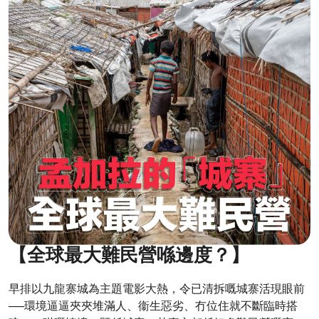
【全球最大難民營喺邊度？】
早排以九龍寨城為主題電影大熱，令已清拆嘅城寨活現眼前
──環境逼逼夾夾堆滿人、衞生惡劣、冇位住就不斷臨時搭