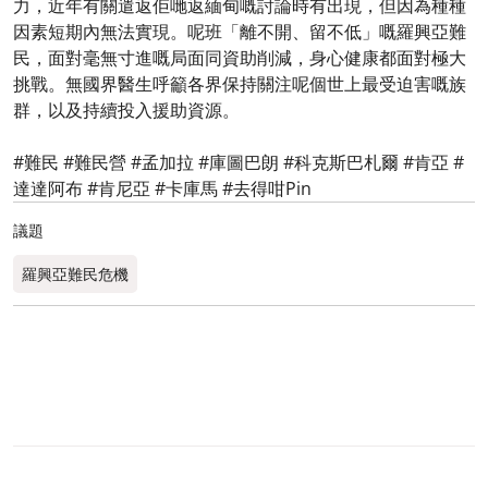
力，近年有關遣返佢哋返緬甸嘅討論時有出現，但因為種種
因素短期內無法實現。呢班「離不開、留不低」嘅羅興亞難
民，面對毫無寸進嘅局面同資助削減，身心健康都面對極大
挑戰。無國界醫生呼籲各界保持關注呢個世上最受迫害嘅族
群，以及持續投入援助資源。
#難民 #難民營 #孟加拉 #庫圖巴朗 #科克斯巴札爾 #肯亞 #
達達阿布 #肯尼亞 #卡庫馬 #去得咁Pin
議題
羅興亞難民危機