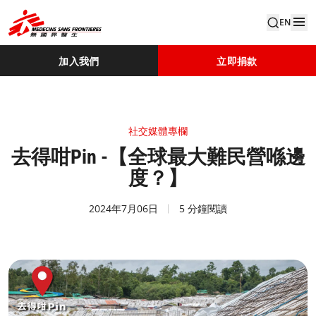
EN
加入我們
立即捐款
社交媒體專欄
去得咁Pin -【全球最大難民營喺邊
度？】
2024年7月06日
5 分鐘閱讀