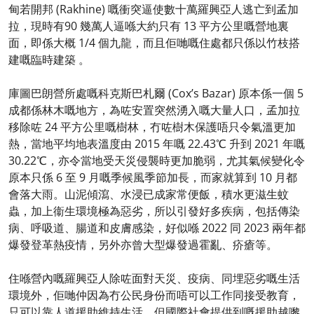
甸若開邦 (Rakhine) 嘅衝突逼使數十萬羅興亞人逃亡到孟加
拉，現時有90 幾萬人逼喺大約只有 13 平方公里嘅營地裏
面，即係大概 1/4 個九龍，而且佢哋嘅住處都只係以竹枝搭
建嘅臨時建築 。
庫圖巴朗營所處嘅科克斯巴札爾 (Cox’s Bazar) 原本係一個 5
成都係林木嘅地方，為咗安置突然湧入嘅大量人口，孟加拉
移除咗 24 平方公里嘅樹林，冇咗樹木保護唔只令氣溫更加
熱，當地平均地表溫度由 2015 年嘅 22.43℃ 升到 2021 年嘅
30.22℃，亦令當地受天災侵襲時更加脆弱，尤其氣候變化令
原本只係 6 至 9 月嘅季候風季節加長，而家就算到 10 月都
會落大雨。山泥傾瀉、水浸已成家常便飯，積水更滋生蚊
蟲，加上衞生環境極為惡劣，所以引發好多疾病，包括傳染
病、呼吸道、腸道和皮膚感染，好似喺 2022 同 2023 兩年都
爆發登革熱疫情，另外亦曾大型爆發過霍亂、疥瘡等。
住喺營內嘅羅興亞人除咗面對天災、疫病、同埋惡劣嘅生活
環境外，佢哋仲因為冇公民身份而唔可以工作同接受教育，
只可以靠人道援助維持生活，但國際社會提供到嘅援助越嚟