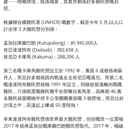
建⋯⋯咁嘅情境，既係城寨，其實亦都係好多難民營嘅寫
照。
根據聯合國難民署 (UNHCR) 嘅數字，截至今年 5 月,以人口
計全球 3 大難民營分別係：
孟加拉庫圖巴朗 (Kutupalong) ：約 945,000人
肯亞達達阿布 (Dadaab)：382,658 人
肯尼亞卡庫馬 (Kakuma)：288,206 人
第三名嘅卡庫馬難民營設立於 1992 年，裏面 6 成都係南蘇
丹人，而且好多都係因內戰逃走去肯尼亞嘅孤兒。而第二名
嘅達達阿布難民營就喺 1991 年設立，同樣收留逃離內戰嘅
難民，只係呢度嘅難民幾乎全部嚟自索馬里，高峰期 46 萬
名難民就塞晒喺半徑 8 公里圈圈裏面嘅 3 個營地，而且位於
沙漠之中，高溫起上嚟成 50 度咁熱！
本來達達阿布難民營係世界最大難民營，但佢嘅世一位置喺
2017 年就俾孟加拉嘅庫圖巴朗難民營取代。2017 年，喺緬