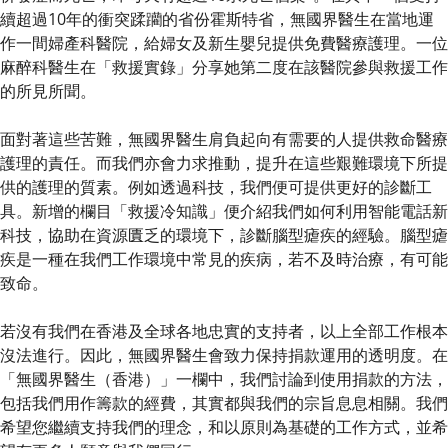
續超過10年的衝突蹂躪的省份霍斯特省，無國界醫生在當地運
作一間婦產科醫院，給婦女及新生嬰兒提供免費醫療護理。一位
麻醉科醫生在「救援實錄」分享她第二度在該醫院參與救援工作
的所見所聞。
面對著這些苦難，無國界醫生肩負起向有需要的人提供救命醫療
護理的責任。而我們亦會力求推動，提升在這些艱難環境下所提
供的護理的質素。例如透過科技，我們便可提供更好的診斷工
具。新增的欄目「救援冷知識」便介紹我們如何利用智能電話新
科技，協助在資源匱乏的環境下，診斷腦型瘧疾的經驗。腦型瘧
疾是一種在我們工作環境中常見的疾病，若不及時治療，有可能
致命。
若沒有我們在香港及全球各地忠實的支持者，以上全部工作根本
沒法進行。因此，無國界醫生會致力保持捐款運用的透明度。在
「無國界醫生（香港）」一欄中，我們討論到使用捐款的方法，
包括我們用作籌款的經費，其實都與我們的宗旨息息相關。我們
希望您繼續支持我們的理念，和以原則為基礎的工作方式，並希