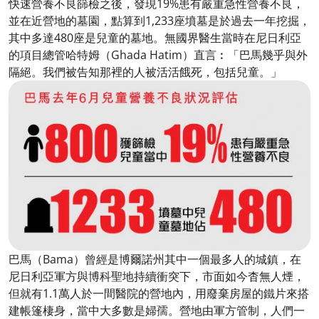
快速營養不良篩檢之後，發現19%患有嚴重急性營養不良，
並在近營地的墓園，點算到1,233座墳墓是於過去一年挖掘，
其中多達480座是兒童的墓地。無國界醫生當時在尼日利亞
的項目總管哈特姆（Ghada Hatim）直言︰「巴馬幾乎與外
隔絕。我們被告知那裡的人被活活餓死，包括兒童。」
巴馬（Bama）曾經是博爾諾州其中一個最多人的城鎮，在
尼日利亞軍方與博科聖地持續衝突下，市面如今杳無人煙，
但就有1.1萬人於一間醫院的營地內，用廢棄房屋的鐵片來搭
建帳篷棲身，當中大多數是婦孺。營地由軍方管制，人們一