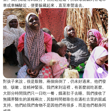
車或車輛駛近，便要躲藏起來，直至車聲遠去。
對孩子來說，很是艱難。兩個病倒了，仍未好過來。他們發
燒、咳嗽，並精神緊張。我們來到這裡，有甚麼就吃甚麼。
大部分時間我們只一日吃一餐，餓著肚子去睡。我們接收了
無國界醫生的派糧兩次，其餘時間都靠住在邁杜古里的親戚
支持。他們給我們食物不是因他們有很多，而是他們都身同
感受。