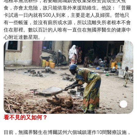
地根本無法耕作，若要離開城鎮去收集柴枝去賣或生火煮
食，亦會太危險，故只能依靠外來援助維生。他說︰「普爾
卡試過一日內就有500人到來，主要是老人及婦孺。營地只
有一些帳篷，並沒有廁所或水源，所以流離失所者根本不會
住在那裡。數以百計的人唯有一直住在無國界醫生的健康中
心附近達數星期。」
看不見的又如何？
目前，無國界醫生在博爾諾州六個城鎮運作10間醫療設施，