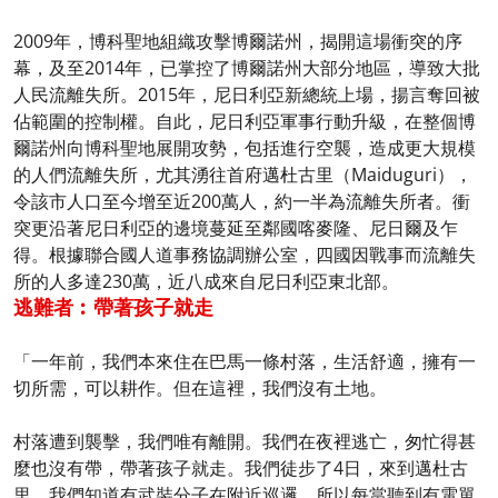
2009年，博科聖地組織攻擊博爾諾州，揭開這場衝突的序
幕，及至2014年，已掌控了博爾諾州大部分地區，導致大批
人民流離失所。2015年，尼日利亞新總統上場，揚言奪回被
佔範圍的控制權。自此，尼日利亞軍事行動升級，在整個博
爾諾州向博科聖地展開攻勢，包括進行空襲，造成更大規模
的人們流離失所，尤其湧往首府邁杜古里（Maiduguri），
令該市人口至今增至近200萬人，約一半為流離失所者。衝
突更沿著尼日利亞的邊境蔓延至鄰國喀麥隆、尼日爾及乍
得。根據聯合國人道事務協調辦公室，四國因戰事而流離失
所的人多達230萬，近八成來自尼日利亞東北部。
逃難者︰帶著孩子就走
「一年前，我們本來住在巴馬一條村落，生活舒適，擁有一
切所需，可以耕作。但在這裡，我們沒有土地。
村落遭到襲擊，我們唯有離開。我們在夜裡逃亡，匆忙得甚
麼也沒有帶，帶著孩子就走。我們徒步了4日，來到邁杜古
里。我們知道有武裝分子在附近巡邏，所以每當聽到有電單