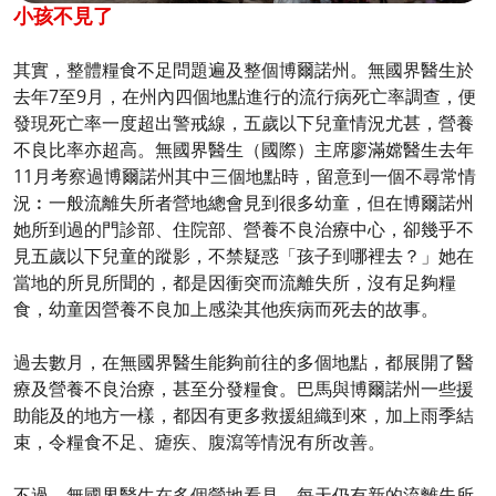
小孩不見了
其實，整體糧食不足問題遍及整個博爾諾州。無國界醫生於
去年7至9月，在州內四個地點進行的流行病死亡率調查，便
發現死亡率一度超出警戒線，五歲以下兒童情況尤甚，營養
不良比率亦超高。無國界醫生（國際）主席廖滿嫦醫生去年
11月考察過博爾諾州其中三個地點時，留意到一個不尋常情
況︰一般流離失所者營地總會見到很多幼童，但在博爾諾州
她所到過的門診部、住院部、營養不良治療中心，卻幾乎不
見五歲以下兒童的蹤影，不禁疑惑「孩子到哪裡去？」她在
當地的所見所聞的，都是因衝突而流離失所，沒有足夠糧
食，幼童因營養不良加上感染其他疾病而死去的故事。
過去數月，在無國界醫生能夠前往的多個地點，都展開了醫
療及營養不良治療，甚至分發糧食。巴馬與博爾諾州一些援
助能及的地方一樣，都因有更多救援組織到來，加上雨季結
束，令糧食不足、瘧疾、腹瀉等情況有所改善。
不過，無國界醫生在多個營地看見，每天仍有新的流離失所