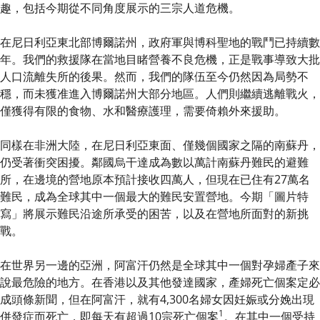
趣，包括今期從不同角度展示的三宗人道危機。
在尼日利亞東北部博爾諾州，政府軍與博科聖地的戰鬥已持續數
年。我們的救援隊在當地目睹營養不良危機，正是戰事導致大批
人口流離失所的後果。然而，我們的隊伍至今仍然因為局勢不
穩，而未獲准進入博爾諾州大部分地區。人們則繼續逃離戰火，
僅獲得有限的食物、水和醫療護理，需要倚賴外來援助。
同樣在非洲大陸，在尼日利亞東面、僅幾個國家之隔的南蘇丹，
仍受著衝突困擾。鄰國烏干達成為數以萬計南蘇丹難民的避難
所，在邊境的營地原本預計接收四萬人，但現在已住有27萬名
難民，成為全球其中一個最大的難民安置營地。今期「圖片特
寫」將展示難民沿途所承受的困苦，以及在營地所面對的新挑
戰。
在世界另一邊的亞洲，阿富汗仍然是全球其中一個對孕婦產子來
說最危險的地方。在香港以及其他發達國家，產婦死亡個案定必
成頭條新聞，但在阿富汗，就有4,300名婦女因妊娠或分娩出現
1
併發症而死亡，即每天有超過10宗死亡個案
。在其中一個受持