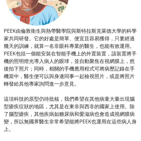
PEEK由倫敦衛生與熱帶醫學院與斯特拉斯克萊德大學的科學
家共同研發。它的好處是簡單、便宜且容易獲得，只要經過
幾天的訓練，就算一名非眼科專業的醫生，也能有效運用。
PEEK包括一個能安裝在智能手機上的外置裝置，該裝置將手
機的照明燈光導入病人的眼球，並自動聚焦在視網膜上，然
後拍下照片；同時，相關的手機應用程式可將病歷記錄在手
機當中，醫生便可以與身邊同事一起檢視照片，或是將照片
轉發給其他專家詢問進一步意見。
這項科技的原型仍待批核，我們希望在其他病童大量出現腦
型瘧疾症狀的地區，尤其是在東非與西非的國家上使用。除
了腦型瘧疾，其他疾病如糖尿病和愛滋病也會造成視網膜病
變，所以無國界醫生非常希望能將PEEK也運用在這些病人身
上。