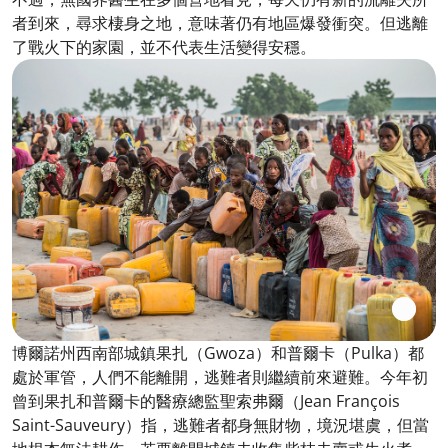
者到來，尋求棲身之地，意味著仍有地區爆發衝突。但逃離
了戰火下的家園，並不代表生活變得安穩。
博爾諾州西南部城鎮果扎（Gwoza）和普爾卡（Pulka）都
處於軍管，人們不能離開，逃難者則繼續前來避難。今年初
曾到果扎和普爾卡的醫療總監聖索弗爾（Jean François
Saint-Sauveury）指，逃難者都身無財物，境況堪虞，但當