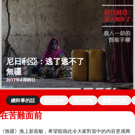
尼日利亞：逃了逃不了
無疆
2017年4月05日
總幹事的話
封面故事
圖片特寫
救援冷知識
在苦難面前
《無疆》換上新面貌，希望能藉此令大家對當中的內容更感興