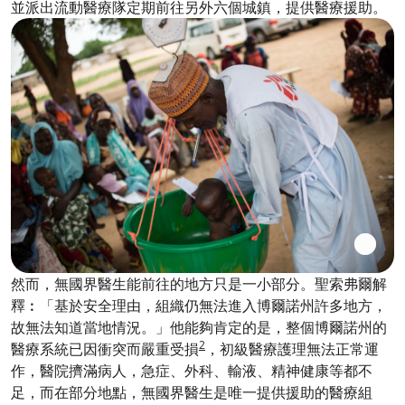
並派出流動醫療隊定期前往另外六個城鎮，提供醫療援助。
然而，無國界醫生能前往的地方只是一小部分。聖索弗爾解
釋︰「基於安全理由，組織仍無法進入博爾諾州許多地方，
故無法知道當地情況。」他能夠肯定的是，整個博爾諾州的
2
醫療系統已因衝突而嚴重受損
，初級醫療護理無法正常運
作，醫院擠滿病人，急症、外科、輸液、精神健康等都不
足，而在部分地點，無國界醫生是唯一提供援助的醫療組