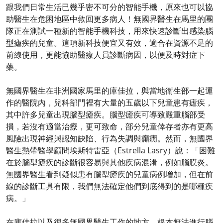
跟我們日常生活已幾乎密不可分的智能手機，原來也可以協
助醫生在危困地區中救回更多病人！無國界醫生在馬里的團
隊正在測試一種新的智能手機科技，用來快速診斷出感染腦
型瘧疾的兒童。這項新科技便宜又有效，適合在資源不足的
前線使用，更能協助醫療人員診斷病因，以便及時對症下
藥。
無國界醫生在非洲國家馬里的庫佳拉，與當地衛生部一起運
作的醫院內，兒科部門裡有大量的五歲以下兒童患有瘧疾，
其中許多兒童出現腦型瘧疾。腦型瘧疾可導致嚴重腦部受
損，若沒有適當治療，更可致命，部分兒童倖存者亦有更高
風險出現神經與認知缺陷、行為失調與癲癇。然而，無國界
醫生熱帶醫學顧問埃斯特雷亞（Estrella Lasry）說：「困難
在於腦型瘧疾的診斷很容易與其他疾病混淆，例如腦膜炎。
無國界醫生看到疑似患有腦型瘧疾的兒童病例增加，但在前
線的診斷工具有限，我們無法確定他們到底得到的是哪種疾
病。」
在庫佳拉以及很多無國界醫生工作的地方，根本無法進行腦