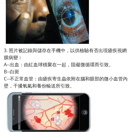
3. 照片被記錄與儲存在手機中，以供檢驗有否出現瘧疾視網
膜病變︰
A--出血：由紅血球積聚在一起，阻礙微循環而引致。
B--白斑
C--不正常血管：由瘧疾寄生蟲依附在腦和眼部的微小血管內
壁，干擾氧氣和養份輸送所引致。