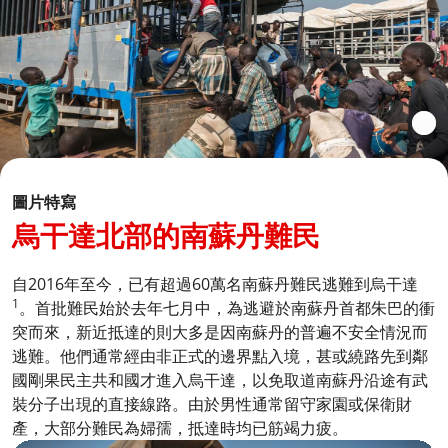
圖片特寫
烏干達北部的南蘇丹難民
自2016年至今，已有超過60萬名南蘇丹難民逃難到烏干達
1
。首批難民始於去年七月中，為逃避於南蘇丹首都朱巴的衝
突而來，新近抵達的則大多是因南蘇丹的普遍不安全情況而
逃難。他們通常經由非正式的邊界點入境，甚或繞路先到鄰
國剛果民主共和國才進入烏干達，以免取道南蘇丹沿途有武
裝分子出現的直接線路。由於男性通常留守家園或保衛財
產，大部分難民為婦孺，抵達時均已筋竭力疲。