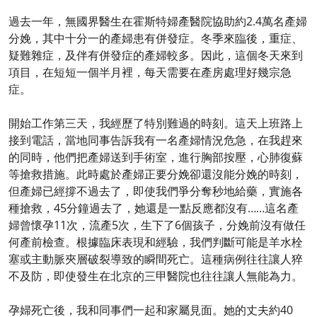
過去一年，無國界醫生在霍斯特婦產醫院協助約2.4萬名產婦
分娩，其中十分一的產婦患有併發症。冬季來臨後，重症、
疑難雜症，及伴有併發症的產婦較多。因此，這個冬天來到
項目，在短短一個半月裡，每天需要在產房處理好幾宗急
症。
開始工作第三天，我經歷了特別難過的時刻。這天上班路上
接到電話，當地同事告訴我有一名產婦情況危急，在我趕來
的同時，他們把產婦送到手術室，進行胸部按壓，心肺復蘇
等搶救措施。此時處於產婦正要分娩卻還沒能分娩的時刻，
但產婦已經撐不過去了，即使我們爭分奪秒地給藥，實施各
種搶救，45分鐘過去了，她還是一點反應都沒有……這名產
婦曾懷孕11次，流產5次，生下了6個孩子，分娩前沒有做任
何產前檢查。根據臨床表現和經驗，我們判斷可能是羊水栓
塞或主動脈夾層破裂導致的瞬間死亡。這種病例往往讓人猝
不及防，即使發生在北京的三甲醫院也往往讓人無能為力。
孕婦死亡後，我和同事們一起和家屬見面。她的丈夫約40