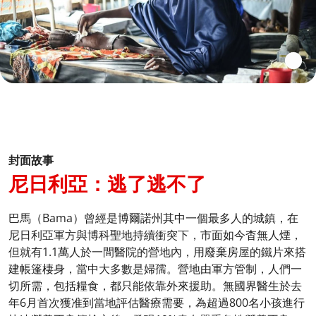
封面故事
尼日利亞：逃了逃不了
巴馬（Bama）曾經是博爾諾州其中一個最多人的城鎮，在
尼日利亞軍方與博科聖地持續衝突下，市面如今杳無人煙，
但就有1.1萬人於一間醫院的營地內，用廢棄房屋的鐵片來搭
建帳篷棲身，當中大多數是婦孺。營地由軍方管制，人們一
切所需，包括糧食，都只能依靠外來援助。無國界醫生於去
年6月首次獲准到當地評估醫療需要，為超過800名小孩進行