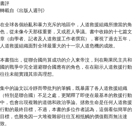
書評
轉載自《出版人週刊》
在全球各個紛亂和暴力充斥的地區中，人道救援組織所擔當的角
色，從未像今天那樣重要，又或惹人爭議。書中收錄的十七篇文
章（由學者、記者及人道救援工作者撰寫），審視了過去五年，
人道救援組織面對全球最重大的十一宗人道危機的成敗。
本書指出，從聯合國尚算成功的介入東帝汶，到在剛果民主共和
國的戰爭中完全迴避聯合國應有的角色，在在顯示人道救援行動
往往未能實踐其崇高理想。
集中的論文以冷靜而帶批判的筆觸，既暴露了各人道救援組織
（特別是聯合國）不足之處，更闡釋了即使在最基本的救援行動
中，也會出現複雜的道德和政治爭論。拯救生命是任何人道救援
行動的最終目標，不過，本書的多位作者認為，這個看似簡單的
目標，也難免因一大堆複雜卻往往互相抵觸的價值觀而無法達
致。