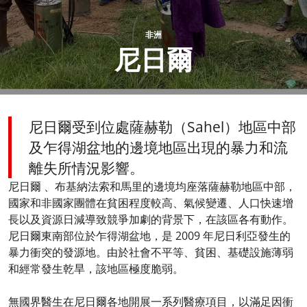
非洲​
尼日爾
尼日爾受到位處薩赫勒（Sahel）地區中部
及乍得湖盆地的邊境地區出現的暴力和流
離失所情況影響。
尼日爾 、布基納法索和馬里的邊境均座落薩赫勒地區中部，
國家和非國家團體在貧困程度較高、氣候變遷、人口快速增
長以及資源日減導致競爭加劇的背景下，在該區各有動作。
尼日爾東南部位於乍得湖盆地，是 2009 年尼日利亞發生的
暴力衝突的發源地。由於社會不平等、貧困、基礎設施薄弱
和經常發生乾旱，該地區極度脆弱。
無國界醫生在尼日爾各地開展一系列醫療項目，以滿足因衝