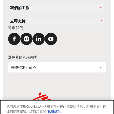
我們的工作
立即支持
追蹤我們
選擇其他MSF網站
香港特別行政區
我們透過使用Cookie以評估閣下在本網站的使用情況，為閣下提供最
通訊資料更新
鳴謝
私隱聲明
常見問題
佳的網站體驗。詳情請參閱
私隱政策
我們採用安全通訊端層 (Secure Socket Layer, SSL) 協定，有助保障敏感