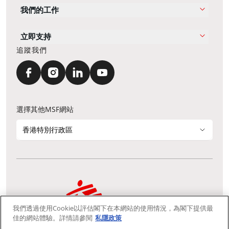
我們的工作
立即支持
追蹤我們
選擇其他MSF網站
香港特別行政區
我們透過使用Cookie以評估閣下在本網站的使用情況，為閣下提供最
通訊資料更新
鳴謝
私隱聲明
常見問題
佳的網站體驗。詳情請參閱
私隱政策
我們採用安全通訊端層 (Secure Socket Layer, SSL) 協定，有助保障敏感