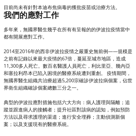
目前尚未有針對本迪布焦病毒的獲批疫苗或治療方法。
我們的應對工作
多年來，無國界醫生幾乎在所有有呈報的的伊波拉疫情當中
都有開展應對工作。
2014至2016年的西非伊波拉疫情之嚴重史無前例——規模是
之前有記錄以來最大疫情的67倍，蔓延至城市地區，造成
11,300多人死亡。數百名醫護人員死亡，利比里亞、幾內亞
和塞拉利昂本已陷入困境的醫療系統遭到重創。 疫情期間，
無國界醫生組織共治療超過5,200宗確診伊波拉病個案，佔世
界衛生組織確診個案總數三分之一。
典型的伊波拉應對措施包括六大方向：病人護理與隔離；追
蹤並跟進病人的接觸者；提升社區對該病的認知，例如預防
方法以及尋求護理的渠道；進行安全埋葬；主動偵測新個
案；以及支援現有的醫療系統。