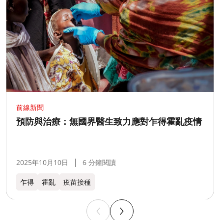
前線新聞
預防與治療：無國界醫生致力應對乍得霍亂疫情
2025年10月10日
6 分鐘閱讀
乍得​
霍亂
疫苗接種