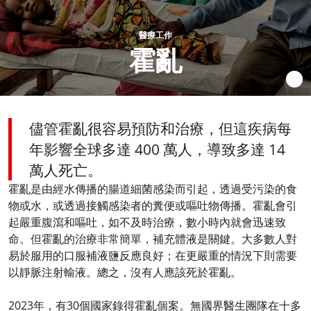
醫療工作
霍亂
儘管霍亂很容易預防和治療，但這疾病每
年影響全球多達 400 萬人，導致多達 14
萬人死亡。
霍亂是由經水傳播的腸道細菌感染而引起，透過受污染的食
物或水，或透過接觸感染者的糞便或嘔吐物傳播。霍亂會引
起嚴重腹瀉和嘔吐，如不及時治療，數小時內就會迅速致
命。但霍亂的治療非常簡單，補充體液是關鍵。大多數人對
易於服用的口服補液鹽反應良好；在更嚴重的情況下則需要
以靜脈注射輸液。總之，沒有人應該死於霍亂。
2023年，有30個國家錄得霍亂個案。無國界醫生團隊在十多