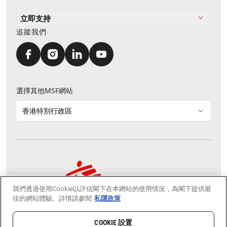
立即支持
追蹤我們
選擇其他MSF網站
香港特別行政區
我們透過使用Cookie以評估閣下在本網站的使用情況，為閣下提供最
通訊資料更新
鳴謝
私隱聲明
常見問題
佳的網站體驗。詳情請參閱
私隱政策
我們採用安全通訊端層 (Secure Socket Layer, SSL) 協定，有助保障敏感
資料在你的瀏覽器和我們伺服器之間的網上傳輸維持保密性。
慈善團體免稅檔案號碼：91/4075
COOKIE 設置