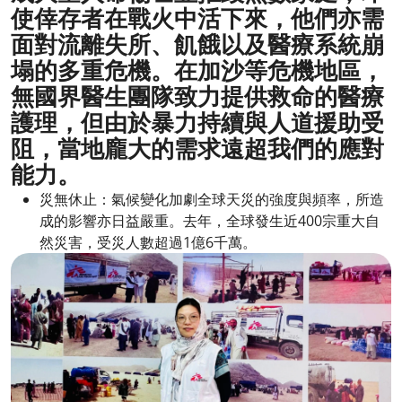
使倖存者在戰火中活下來，他們亦需
面對流離失所、飢餓以及醫療系統崩
塌的多重危機。在加沙等危機地區，
無國界醫生團隊致力提供救命的醫療
護理，但由於暴力持續與人道援助受
阻，當地龐大的需求遠超我們的應對
能力。
災無休止：氣候變化加劇全球天災的強度與頻率，所造
成的影響亦日益嚴重。去年，全球發生近400宗重大自
然災害，受災人數超過1億6千萬。