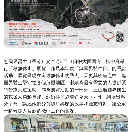
無國界醫生（香港）於本月5至11日假大圍圍方二樓中庭舉
行「救無休止」展覽。作爲本年度「無國界醫生日」的重點
活動，展覽呈現在全球無休止的戰火、天災與疫病之中，無
國界醫生堅守在各個危機地區，繼續為最有需要的人提供緊
急醫療人道援助。作為展覽活動的一部分，三位無國界醫生
的救援人員趙卓邦、蘇衍霈與劉曉靜今天（7 日）到場出席
分享會，講述他們於前線所經歷的故事和難忘時刻，讓公眾
一睹救援人員於危機中工作的實況。