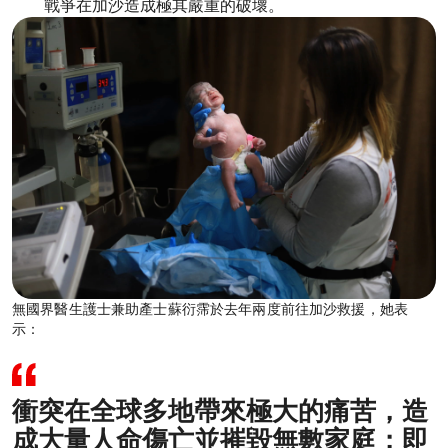
戰爭在加沙造成極其嚴重的破壞。
無國界醫生護士兼助產士蘇衍霈於去年兩度前往加沙救援，她表
示：
衝突在全球多地帶來極大的痛苦，造
成大量人命傷亡並摧毀無數家庭；即