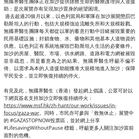
無國界醫生團隊正在加沙提供拯救生命的醫療護理與人道援
助；是次展覽亦有呈現加沙置身的絕望困境。
過去超過20個月以來，以色列當局和軍隊在加沙展開懲罰巴
勒斯坦人的行動，包括大規模強迫流離失所和大規模殺戮。
無國界醫生團隊每天都從以軍的蓄意行動中目睹摧毀重要的
民用基礎設施；封鎖食物、水、藥物和其他基本人道物資的
供應。以色列正有系統地摧毀巴勒斯坦人生活的必要條件。
加沙的房屋、醫院、市場、供水網路、道路和電力網被摧毀
並非疏忽，而是蓄意為之的結果。無國界醫生呼籲不偏不
倚、以需求為本的人道援助能獲准大規模地進入加沙；保障
平民安全，並立即恢復持續的停火。
有見及此，無國界醫生（香港）發起網上倡議，公眾可於以
下網頁簽名支持加沙立即恢復持續停火：
https://www.msf.hk/zh-hant/our-work/issues/in-
focus/gaza-war
。同時，市民亦可參與「救無休止」展覽中
的 #GAZASTOPNOW投票區，並於網上分享
#LifesavingWithoutPause 標籤，呼籲更多人關注加沙當前
面對的危機。