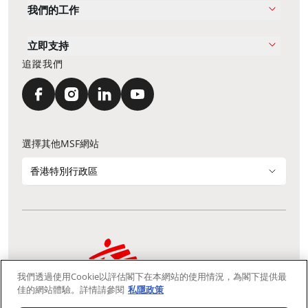
我們的工作
立即支持
追蹤我們
選擇其他MSF網站
香港特別行政區
我們透過使用Cookie以評估閣下在本網站的使用情況，為閣下提供最
通訊資料更新
鳴謝
私隱聲明
常見問題
佳的網站體驗。詳情請參閱
私隱政策
我們採用安全通訊端層 (Secure Socket Layer, SSL) 協定，有助保障敏感
資料在你的瀏覽器和我們伺服器之間的網上傳輸維持保密性。