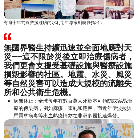
有逾十年前線救援經驗的水利衞生專家劉曉靜指出：
無國界醫生持續迅速並全面地應對天
災——這不限於災後立即治療傷病者，
我們更會支援受基礎設施與醫療設施
損毀影響的社區。地震、水災、風災
等自然災害可以造成大規模的流離失
所和公共衞生危機。
病無休止：全球每年有數百萬人死於本可預防或容易治
療的傳染病，例如麻疹、霍亂和瘧疾，而近年伊波拉與
馬爾堡病毒等出血熱疫情亦在非洲多國接連爆發。