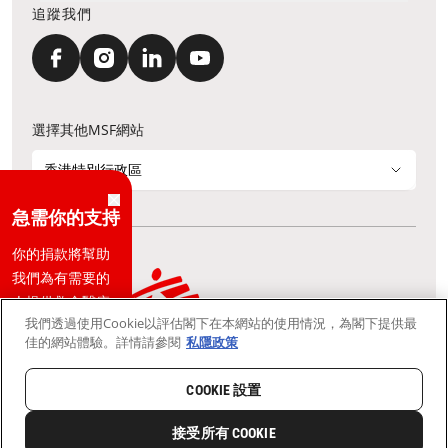
追蹤我們
選擇其他MSF網站
香港特別行政區
急需你的支持
你的捐款將幫助
我們為有需要的
人提供救命醫療
我們透過使用Cookie以評估閣下在本網站的使用情況，為閣下提供最
護理
通訊資料更新
鳴謝
私隱聲明
常見問題
佳的網站體驗。詳情請參閱
私隱政策
我們採用安全通訊端層 (Secure Socket Layer, SSL) 協定，有助保障敏感
資料在你的瀏覽器和我們伺服器之間的網上傳輸維持保密性。
立即捐款
慈善團體免稅檔案號碼：91/4075
COOKIE 設置
Copyright © Médecins Sans Frontières Hong Kong. All rights
reserved.
接受所有 COOKIE