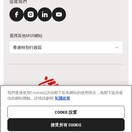
追蹤我們
選擇其他MSF網站
香港特別行政區
我們透過使用Cookie以評估閣下在本網站的使用情況，為閣下提供最
通訊資料更新
鳴謝
私隱聲明
常見問題
佳的網站體驗。詳情請參閱
私隱政策
我們採用安全通訊端層 (Secure Socket Layer, SSL) 協定，有助保障敏感
資料在你的瀏覽器和我們伺服器之間的網上傳輸維持保密性。
慈善團體免稅檔案號碼：91/4075
COOKIE 設置
Copyright © Médecins Sans Frontières Hong Kong. All rights
reserved.
接受所有 COOKIE