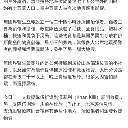
的戶外露宿。濟亞拉特地區位於奎達七十五公里外的山區，
約有十五萬人口，當中五萬人被今次地震嚴重影響。
無國界醫生立即設立一個二十四小時診所醫治傷者。傷者主
要為割傷和瘀傷。救援隊伍派發了毛毯、煮食用品、塑料水
桶、帳篷和屍袋予災民。這些物資都是無國界醫生存放在伊
斯蘭堡的物資儲備。星期三的旁晚，當很多人出席地震受難
者的葬禮和埋葬屍體時，發生了另一場大地震。
無國界醫生最關注的是如何接觸到居於山區偏遠位置的小社
群，以及如何為他們提供醫療護理和救援物資。大部分災區
都在海拔二千米以上，晚上會極度寒冷。很多人因害怕餘
震，而選擇露宿。
今日，一支救援隊伍折返到漢基利（Khan Killi）展開救援，
另一支隊伍則進一步前往比欣（Pishin）地區評估災情。一
支流動醫療隊則會視察其他居住地方，治療傷者和派發救援
物資。