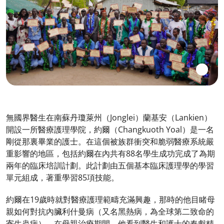
無國界醫生在南蘇丹瓊萊州（Jonglei）蘭基安（Lankien）
開設一所醫療護理學院，約爾（Changkuoth Yoal）是一名
剛從那裏畢業的護士。在這個被族群衝突和脆弱醫療系統嚴
重影響的地區，包括約爾在內共有88名學生成功完成了為期
兩年的臨床培訓計劃。此計劃由五個基本臨床護理學的學習
單元組成，著重學習85項技能。
約爾在19歲時就對醫療護理範疇充滿興趣，那時的他目睹母
親如何對抗內臟利什曼病（又名黑熱病，為全球第二致命的
寄生蟲病）。在母親治療期間，他看到醫生和護士的奉獻精