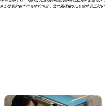
次於乍得展開工作。我們致力填補醫療護理的缺口和應對緊急需求
為支援我們在乍得各地的項目，我們團隊由872名當地員工與81