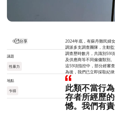
分享
2024年底，有蘇丹難民
0
調派多支調查團隊，主動監
調查歷時數月，共識別59
議題
及供應商等不同僱傭類別。
這59項指控中，部分經審
性暴力
為後，我們已立即採取紀律
地點
此類不當行為
乍得​
存者所經歷的
憾。我們有責