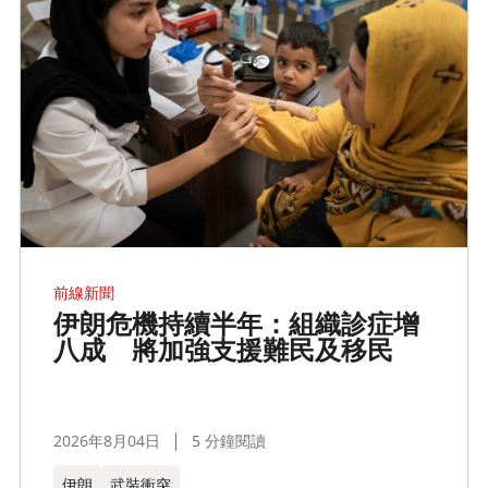
前線新聞
伊朗危機持續半年：組織診症增
八成 將加強支援難民及移民
2026年8月04日
5 分鐘閱讀
伊朗
武裝衝突