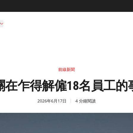
持
前線新聞
關在乍得解僱18名員工的
2026年6月17日
4 分鐘閱讀