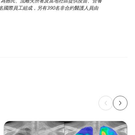
，為難民、流離失所者及當地社區提供疫苗、營養
名國際員工組成，另有390名非合約醫護人員由