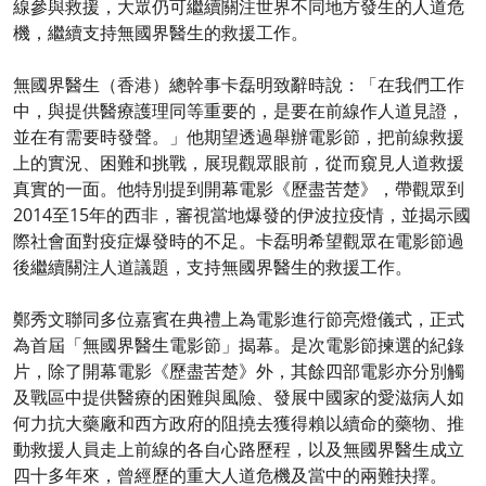
線參與救援，大眾仍可繼續關注世界不同地方發生的人道危
機，繼續支持無國界醫生的救援工作。​
無國界醫生（香港）總幹事卡磊明致辭時說：「在我們工作
中，與提供醫療護理同等重要的，是要在前線作人道見證，
並在有需要時發聲。」他期望透過舉辦電影節，把前線救援
上的實況、困難和挑戰，展現觀眾眼前，從而窺見人道救援
真實的一面。他特別提到開幕電影《歷盡苦楚》，帶觀眾到
2014至15年的西非，審視當地爆發的伊波拉疫情，並揭示國
際社會面對疫症爆發時的不足。卡磊明希望觀眾在電影節過
後繼續關注人道議題，支持無國界醫生的救援工作。​
鄭秀文聯同多位嘉賓在典禮上為電影進行節亮燈儀式，正式
為首屆「無國界醫生電影節」揭幕。是次電影節揀選的紀錄
片，除了開幕電影《歷盡苦楚》外，其餘四部電影亦分別觸
及戰區中提供醫療的困難與風險、發展中國家的愛滋病人如
何力抗大藥廠和西方政府的阻撓去獲得賴以續命的藥物、推
動救援人員走上前線的各自心路歷程，以及無國界醫生成立
四十多年來，曾經歷的重大人道危機及當中的兩難抉擇。​