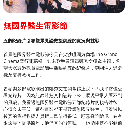
無國界醫生電影節​
五齣紀錄片引領觀眾見證救援前線的實況與挑戰​
首屆無國界醫生電影節今天在尖沙咀圓方商場The Grand
Cinema舉行開幕禮，知名歌手及演員鄭秀文獲邀主禮，希
望大眾透過觀賞電影節中播映的五齣紀錄片，更關注人道危
機及支持救援工作。​
曾參與多部電影演出的鄭秀文在開幕禮上說：「我平常也愛
看紀錄片，因為紀錄片把真相記錄下來，展現平常人看不到
的風貌。我看過無國界醫生電影節五部紀錄片的預告片後，
心情久未平伏，這些電影都不是歌頌無國界醫生，但看過以
後真的覺得救援人員把自己放得很低，願意身陷險境，在有
限環境下提供醫療，他們真的很無私。」她指即使不能到前