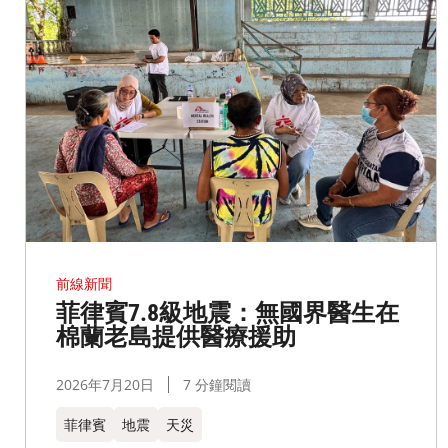
前線新聞
菲律賓7.8級地震：無國界醫生在
棉蘭老島提供醫療援助
2026年7月20日
7 分鐘閱讀
菲律賓
地震
天災