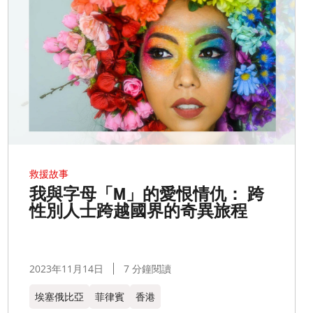
救援故事
我與字母「M」的愛恨情仇： 跨
性別人士跨越國界的奇異旅程
2023年11月14日
7 分鐘閱讀
埃塞俄比亞
菲律賓
香港