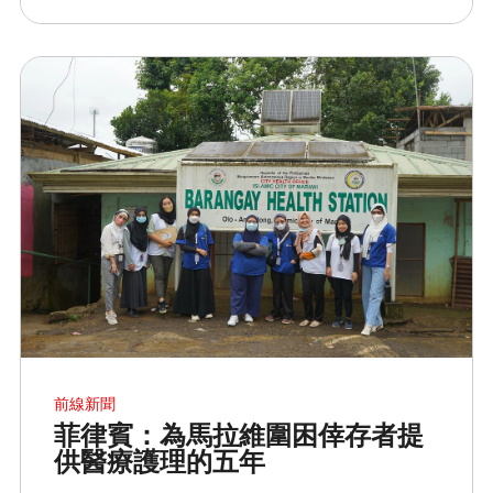
前線新聞
菲律賓：為馬拉維圍困倖存者提
供醫療護理的五年