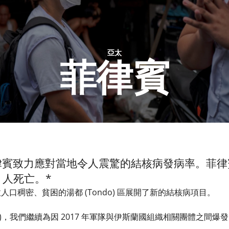
亞太
菲律賓
律賓致力應對當地令人震驚的結核病發病率。菲律
 人死亡。*
人口稠密、貧困的湯都 (Tondo) 區展開了新的結核病項目。​
awi)，我們繼續為因 2017 年軍隊與伊斯蘭國組織相關團體之