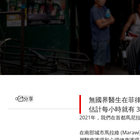
分享
無國界醫生在菲
0
估計每小時就有 3
2021年，我們在首都馬尼拉
​
在南部城市馬拉維 (Mar