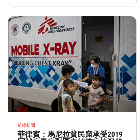
前線新聞
菲律賓：馬尼拉貧民窟承受2019