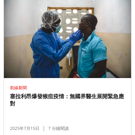
前線新聞
塞拉利昂爆發猴痘疫情：無國界醫生展開緊急應
對
2025年7月15日
7 分鐘閱讀