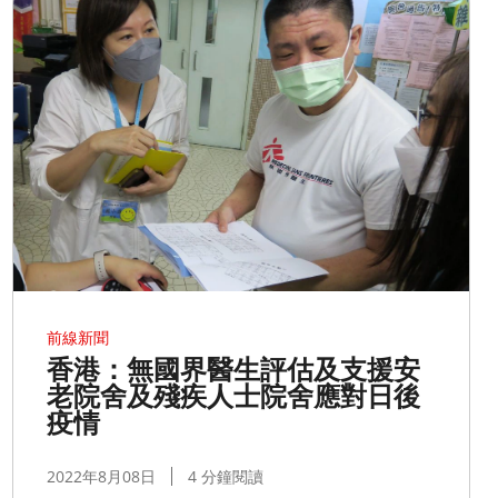
前線新聞
香港：無國界醫生評估及支援安
老院舍及殘疾人士院舍應對日後
疫情
2022年8月08日
4 分鐘閱讀