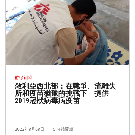
前線新聞
敘利亞西北部：在戰爭、流離失
所和疫苗猶豫的挑戰下 提供
2019冠狀病毒病疫苗
2022年8月08日
5 分鐘閱讀