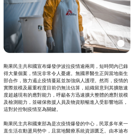
剛果民主共和國宣布爆發伊波拉疫情逾兩周，短時間內已錄
得大量個案，情況非常令人憂慮。無國界醫生正與當地衞生
部合作，致力遏止疫情蔓延並加強病人護理。然而，疫情的
實際規模及嚴重程度目前仍無法估算，組織留意到其擴散速
度超越現有的應對能力，呼籲各方迅速擴大整體的應對規模
及檢測能力，並確保救援人員及物資順暢進入受影響地區，
這對於控制疫情至為關鍵。
剛果民主共和國東部為是次疫情爆發的中心，民眾多年來一
直生活在動盪局勢中，且當地醫療系統資源匱乏。由本迪布