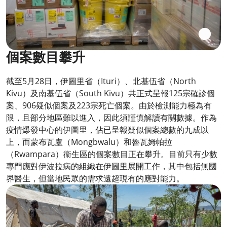
個案數目攀升
截至5月28日，伊圖里省（Ituri）、北基伍省（North
Kivu）及南基伍省（South Kivu）共正式呈報125宗確診個
案、906疑似個案及223宗死亡個案。由於檢測能力極為有
限，且部分地區難以進入，因此須謹慎解讀有關數據。作為
疫情爆發中心的伊圖里，佔已呈報疑似個案總數的九成以
上，而蒙布瓦盧（Mongbwalu）和魯瓦姆帕拉
（Rwampara）衞生區的個案數目正在攀升。目前只有少數
專門應對伊波拉病的組織在伊圖里展開工作，其中包括無國
界醫生，但當地民眾的需求遠超現有的應對能力。