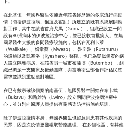
下。
在北基伍，無國界醫生依據近年該省經歷過的多宗流行病疫
情（包括伊波拉病、猴痘及霍亂）所建立的既有系統展開應
對工作，其中在該省首府戈馬（Goma），組織已設立一間
設有80張病床的伊波拉治療中心，並已接收首批病人。在無
國界醫生支援的多間醫療設施內，包括在瓦利卡萊
（Walikale）、姆韋蘇（Mweso）、魯丘魯（Rutshuru）
的設施以及凱塞洛（Kyeshero）醫院，也已為疑似個案的病
人設立隔離病房。在該省另一城市布滕博（Butembo），組
織已調派一支醫療及後勤團隊，與當地衞生部合作評估民眾
需求並識別重點應對地區。
在已有數宗確診個案的南基伍，無國界醫生開始在布卡武
（Bukavu）和路維洛（Lwiro）設立兩間伊波拉病治療中
心，並分別向醫護人員提供有關感染防控措施的培訓。
除了伊波拉疫情本身，無國界醫生也留意到患有其他疾病的
民眾，因是次疫情更難獲取醫療護理。 在多個地區，有其他