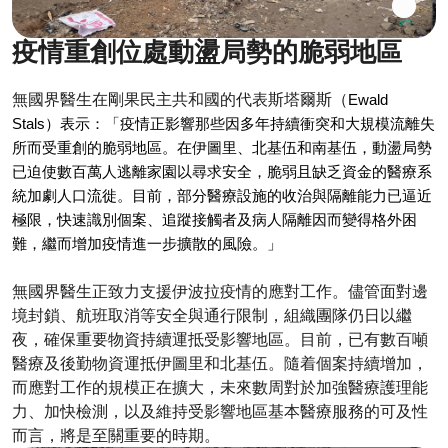
疫情重創位處動盪局勢的脆弱地區
無國界醫生在剛果民主共和國的代表斯塔爾斯（
Ewald
Stals）表示：「疫情正影響那些因多年持續衝突和大規模流離失
所而受重創的脆弱地區。在伊圖里、北基伍和南基伍，動盪局勢
已迫使數百萬人逃離家園以尋求安全，脆弱且缺乏資金的醫療系
統加劇人口流徙。目前，部分醫療設施的收治與隔離能力已逼近
極限，快速識別個案、追蹤接觸者及病人隔離因而變得格外困
難，繼而增加疫情進一步擴散的風險。」
無國界醫生正致力支援伊波拉疫情的應對工作。儘管面對邊
境封鎖、航班取消等安全與通行限制，組織團隊仍日以繼
夜，確保重要物資持續運抵受影響地區。目前，已有數百噸
醫療及後勤物資運抵伊圖里和北基伍。隨着個案持續增加，
而應對工作的規模正在擴大，未來數周對於加強醫療護理能
力、加快檢測，以及維持受影響地區基本醫療服務的可及性
而言，將是至關重要的時期。