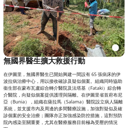
無國界醫生擴大救援行動
在伊圖里，無國界醫生已開始興建一間設有 65 張病床的伊
波拉病治療中心，用以接收確診及疑似個案。組織同時協助
衞生部在蒙布瓦盧綜合轉介醫院及法塔基（Fataki）綜合轉
介醫院，向疑似個案提供護理與隔離。在伊圖里省首府布尼
亞（Bunia），組織在薩拉馬（Salama）醫院設立病人隔離
系統，並支援市內及周邊的多間醫療設施，加強對疑似及確
診個案的安全治療；團隊亦正加強感染防控措施，這對預防
院內感染至關重要，尤其在醫療服務目前極為受壓的情況