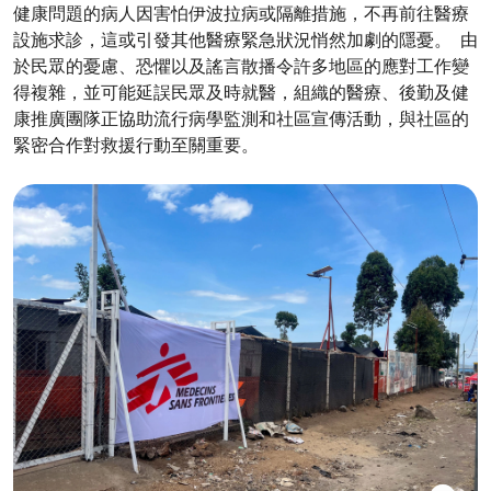
健康問題的病人因害怕伊波拉病或隔離措施，不再前往醫療
設施求診，這或引發其他醫療緊急狀況悄然加劇的隱憂。 由
於民眾的憂慮、恐懼以及謠言散播令許多地區的應對工作變
得複雜，並可能延誤民眾及時就醫，組織的醫療、後勤及健
康推廣團隊正協助流行病學監測和社區宣傳活動，與社區的
緊密合作對救援行動至關重要。