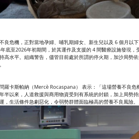
不良危機，正對當地孕婦、哺乳期婦女、新生兒以及 6 個月以
4年底至2026年初期間，於其運作及支援的 4 間醫療設施發
持高水平。組織警告，儘管目前處於所謂的停火期，加沙局勢依
。
羅卡斯帕納（Mercè Rocaspana） 表示：「這場營養不
年半以來，人道救援與商用物資受到有系統的封鎖，加上局勢持
運，生活條件急劇惡化，令弱勢群體面臨極高的營養不良風險。