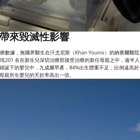
帶來毀滅性影響
據，無國界醫生在汗尤尼斯（Khan Younis）的納賽爾醫院（Al 
ital），發現201 名在新生兒深切治療部接受治療的新任母親之中，
婦誕下的嬰兒中，九成屬早產，84%出生體重不足，比例遠高
母親所生嬰兒的夭折率高出一倍。