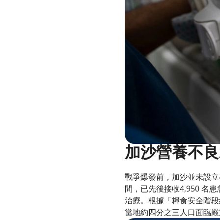
加沙營養不良
戰爭爆發前，加沙並未設立專
間，已先後接收4,950 名
治療。根據「糧食安全階段綜
當地約四分之三人口面臨嚴