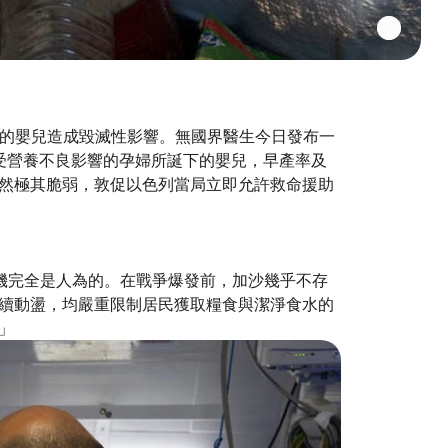
下的嬰兒造成毀滅性影響。無國界醫生今日發布一
現，受營養不良影響的孕婦所誕下的嬰兒，早產率及
然極其脆弱，敦促以色列當局立即允許救命援助
良危機完全是人為的。在戰爭爆發前，加沙幾乎不存
續動盪，均嚴重限制居民獲取糧食與潔淨食水的
」