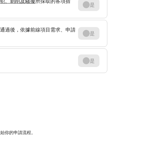
犯、剝削及騷擾
所採取的各項措
是
通過後，依據前線項目需求、申請
是
是
。
歡迎開始你的申請流程。