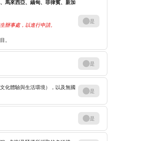
、馬來西亞、緬甸、菲律賓、新加
是
生辦事處，以進行申請。
目。
是
文化體驗​與生活環境​），以及無國
是
是