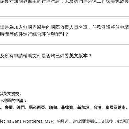
諾遵守無國界醫生的
行為承諾
，以及我們為確保工作環境免於
侵
請是為加入無國界醫生的國際救援人員名單，任務派遣將於申請
時間等條件進行綜合評估與配對？
及所有申請輔助文件是否均已備妥
英文版本
？
均以英文提交。
以下地區的申請：
尼、寮國、澳門、馬來西亞、緬甸、菲律賓、新加坡、台灣、泰國及越南
ins Sans Frontières, MSF）的興趣。當你閱讀完以上資訊後，