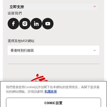
立即支持
追蹤我們
選擇其他MSF網站
香港特別行政區
我們透過使用Cookie以評估閣下在本網站的使用情況，為閣下提供最
通訊資料更新
鳴謝
私隱聲明
常見問題
佳的網站體驗。詳情請參閱
私隱政策
我們採用安全通訊端層 (Secure Socket Layer, SSL) 協定，有助保障敏感
資料在你的瀏覽器和我們伺服器之間的網上傳輸維持保密性。
慈善團體免稅檔案號碼：91/4075
COOKIE 設置
Copyright © Médecins Sans Frontières Hong Kong. All rights