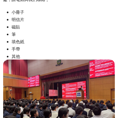
小冊子
明信片​
磁貼​
筆
填色紙
手帶
其他​