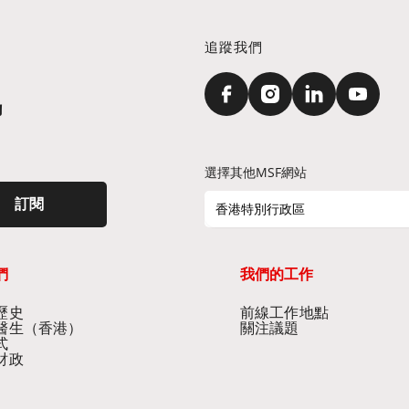
追蹤我們
訊
選擇其他MSF網站
訂閱
香港特別行政區
們
我們的工作
史​
前線工作地點​
醫生（香港）​
關注議題
式
財政