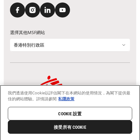
選擇其他MSF網站
香港特別行政區
我們透過使用Cookie以評估閣下在本網站的使用情況，為閣下提供最
通訊資料更新
鳴謝
私隱聲明
常見問題
佳的網站體驗。詳情請參閱
私隱政策
我們採用安全通訊端層 (Secure Socket Layer, SSL) 協定，有助保障敏感
資料在你的瀏覽器和我們伺服器之間的網上傳輸維持保密性。
慈善團體免稅檔案號碼：91/4075
COOKIE 設置
Copyright © Médecins Sans Frontières Hong Kong. All rights
reserved.
接受所有 COOKIE