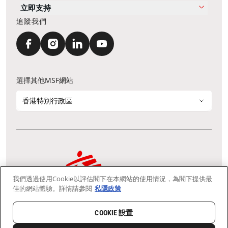
立即支持
追蹤我們
選擇其他MSF網站
香港特別行政區
我們透過使用Cookie以評估閣下在本網站的使用情況，為閣下提供最
通訊資料更新
鳴謝
私隱聲明
常見問題
佳的網站體驗。詳情請參閱
私隱政策
我們採用安全通訊端層 (Secure Socket Layer, SSL) 協定，有助保障敏感
資料在你的瀏覽器和我們伺服器之間的網上傳輸維持保密性。
慈善團體免稅檔案號碼：91/4075
COOKIE 設置
Copyright © Médecins Sans Frontières Hong Kong. All rights
reserved.