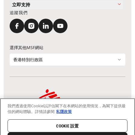
立即支持
追蹤我們
選擇其他MSF網站
香港特別行政區
我們透過使用Cookie以評估閣下在本網站的使用情況，為閣下提供最
通訊資料更新
鳴謝
私隱聲明
常見問題
佳的網站體驗。詳情請參閱
私隱政策
我們採用安全通訊端層 (Secure Socket Layer, SSL) 協定，有助保障敏感
資料在你的瀏覽器和我們伺服器之間的網上傳輸維持保密性。
慈善團體免稅檔案號碼：91/4075
COOKIE 設置
Copyright © Médecins Sans Frontières Hong Kong. All rights
reserved.