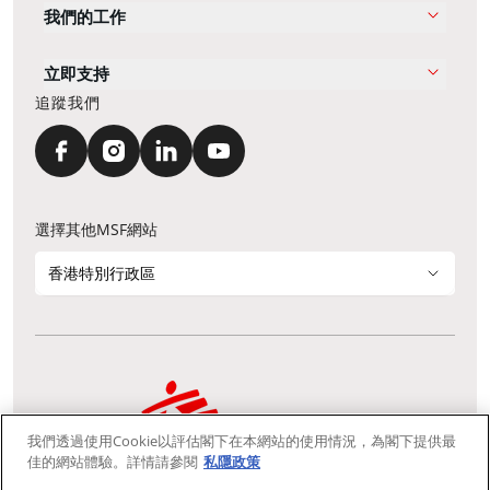
我們的工作
立即支持
追蹤我們
選擇其他MSF網站
香港特別行政區
我們透過使用Cookie以評估閣下在本網站的使用情況，為閣下提供最
通訊資料更新
鳴謝
私隱聲明
常見問題
佳的網站體驗。詳情請參閱
私隱政策
我們採用安全通訊端層 (Secure Socket Layer, SSL) 協定，有助保障敏感
資料在你的瀏覽器和我們伺服器之間的網上傳輸維持保密性。