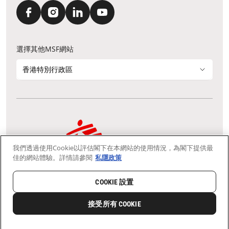
選擇其他MSF網站
香港特別行政區
我們透過使用Cookie以評估閣下在本網站的使用情況，為閣下提供最
通訊資料更新
鳴謝
私隱聲明
常見問題
佳的網站體驗。詳情請參閱
私隱政策
我們採用安全通訊端層 (Secure Socket Layer, SSL) 協定，有助保障敏感
資料在你的瀏覽器和我們伺服器之間的網上傳輸維持保密性。
慈善團體免稅檔案號碼：91/4075
COOKIE 設置
Copyright © Médecins Sans Frontières Hong Kong. All rights
reserved.
接受所有 COOKIE
0
分享