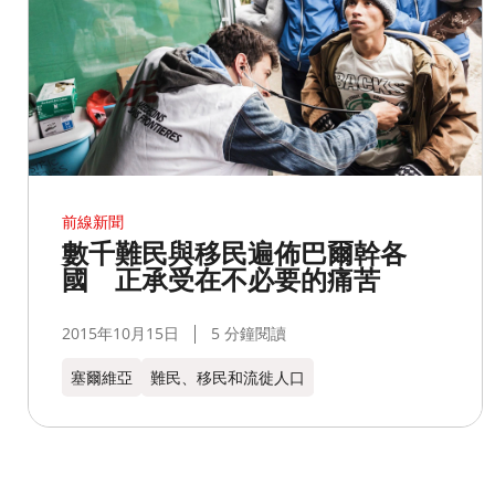
前線新聞
數千難民與移民遍佈巴爾幹各
國 正承受在不必要的痛苦
2015年10月15日
5 分鐘閱讀
塞爾維亞
難民、移民和流徙人口