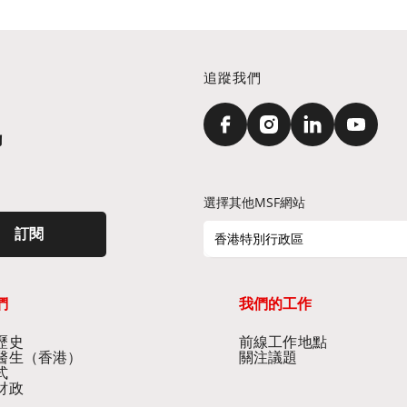
追蹤我們
訊
選擇其他MSF網站
訂閱
香港特別行政區
們
我們的工作
史​
前線工作地點​
醫生（香港）​
關注議題
式
財政