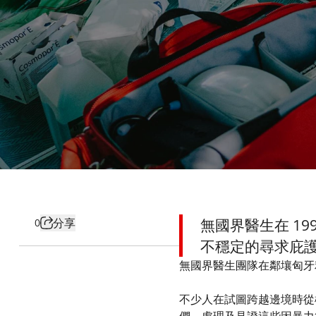
分享
無國界醫生在 1
0
不穩定的尋求庇
無國界醫生團隊在鄰壤匈牙
不少人在試圖跨越邊境時從