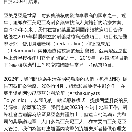
目於2004年結束。
亞美尼亞是世界上耐多藥結核病發病率最高的國家之一。近
年，組織在亞美尼亞為耐多藥結核病人實施新的治療方案。
自2005年以來，我們在首都葉里溫與國家結核病項目合作，
然後在2015年開展獨立的耐藥結核病治療項目。項目包括醫
學研究，使用貝達喹啉（bedaquiline）和德拉馬尼
（delamanid）兩種治療結核病的最新藥物。亞美尼亞是世
界上最早授權使用它們的國家之一。 ​2019年，組織將項目餘
下的結核病應對工作移交該國衞生當局，並結束項目。
2022年，我們開始為生活在弱勢環境的人們（包括囚犯）提
供丙型肝炎治療。2024年4月，組織和當地衞生部合作，在
葉里溫的阿沙昆亞茲分科診所（Arshakunyats
Polyclinic），以簡化的一站式服務模式，提供丙型肝炎的及
時篩檢、診斷和治療。我們也於2023年在納卡地區工作。國
際社會普遍認為該區屬亞塞拜疆領土，但這自稱為獨立共和
國的具爭議地區，人口多為亞美尼亞人，亦主要由亞美尼亞
人管治。我們為當時逃離區內攻擊的流離失所者提供心理支