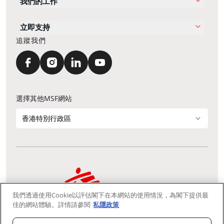
我們的工作
立即支持
追蹤我們
選擇其他MSF網站
香港特別行政區
我們透過使用Cookie以評估閣下在本網站的使用情況，為閣下提供最
通訊資料更新
鳴謝
私隱聲明
常見問題
佳的網站體驗。詳情請參閱
私隱政策
我們採用安全通訊端層 (Secure Socket Layer, SSL) 協定，有助保障敏感
資料在你的瀏覽器和我們伺服器之間的網上傳輸維持保密性。