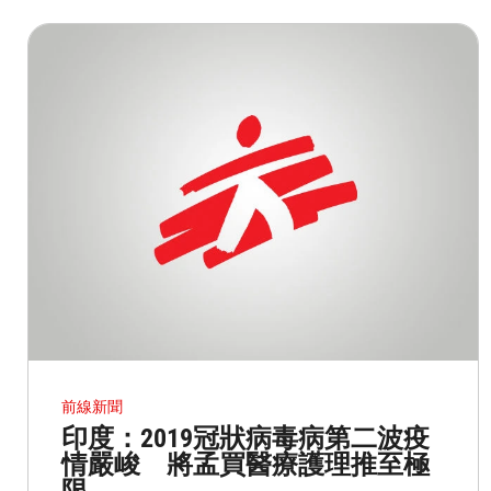
前線新聞
印度：2019冠狀病毒病第二波疫
情嚴峻 將孟買醫療護理推至極